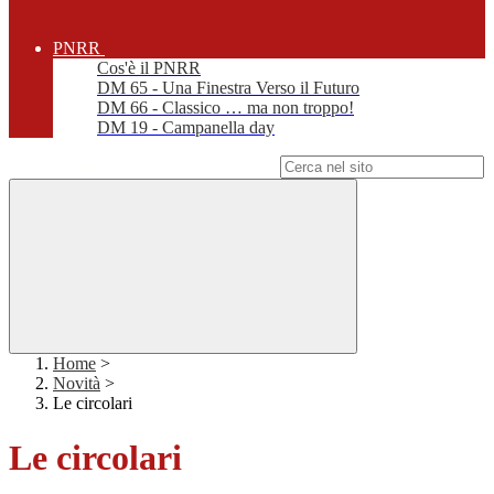
PNRR
Cos'è il PNRR
DM 65 - Una Finestra Verso il Futuro
DM 66 - Classico … ma non troppo!
DM 19 - Campanella day
Campo di ricerca per le pagine del sito
Home
>
Novità
>
Le circolari
Le circolari