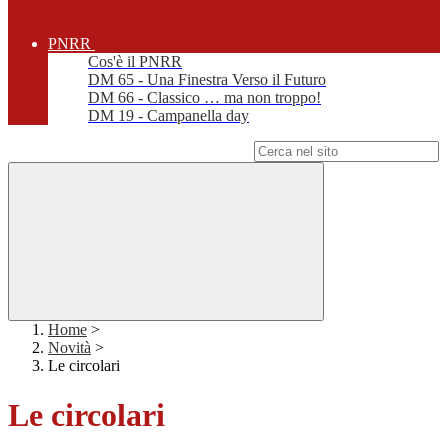
PNRR
Cos'è il PNRR
DM 65 - Una Finestra Verso il Futuro
DM 66 - Classico … ma non troppo!
DM 19 - Campanella day
Campo di ricerca per le pagine del sito
Home
>
Novità
>
Le circolari
Le circolari