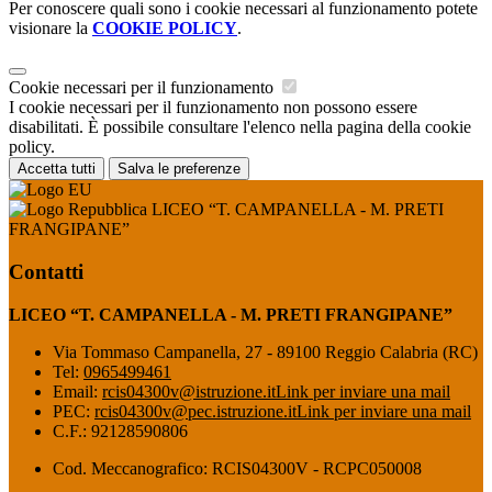
Per conoscere quali sono i cookie necessari al funzionamento potete
visionare la
COOKIE POLICY
.
Cookie necessari per il funzionamento
I cookie necessari per il funzionamento non possono essere
disabilitati. È possibile consultare l'elenco nella pagina della cookie
policy.
Accetta tutti
Salva le preferenze
LICEO “T. CAMPANELLA - M. PRETI
FRANGIPANE”
Contatti
LICEO “T. CAMPANELLA - M. PRETI FRANGIPANE”
Via Tommaso Campanella, 27 - 89100 Reggio Calabria (RC)
Tel:
0965499461
Email:
rcis04300v@istruzione.it
Link per inviare una mail
PEC:
rcis04300v@pec.istruzione.it
Link per inviare una mail
C.F.: 92128590806
Cod. Meccanografico: RCIS04300V - RCPC050008