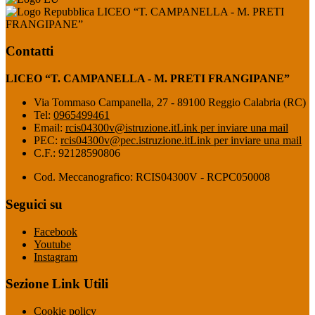
LICEO “T. CAMPANELLA - M. PRETI
FRANGIPANE”
Contatti
LICEO “T. CAMPANELLA - M. PRETI FRANGIPANE”
Via Tommaso Campanella, 27 - 89100 Reggio Calabria (RC)
Tel:
0965499461
Email:
rcis04300v@istruzione.it
Link per inviare una mail
PEC:
rcis04300v@pec.istruzione.it
Link per inviare una mail
C.F.: 92128590806
Cod. Meccanografico: RCIS04300V - RCPC050008
Seguici su
Facebook
Youtube
Instagram
Sezione Link Utili
Cookie policy