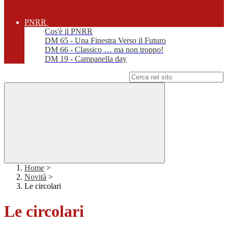
PNRR
Cos'è il PNRR
DM 65 - Una Finestra Verso il Futuro
DM 66 - Classico … ma non troppo!
DM 19 - Campanella day
Campo di ricerca per le pagine del sito
Home
>
Novità
>
Le circolari
Le circolari