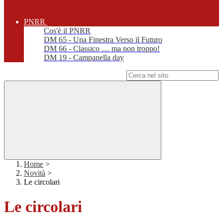
PNRR
Cos'è il PNRR
DM 65 - Una Finestra Verso il Futuro
DM 66 - Classico … ma non troppo!
DM 19 - Campanella day
Campo di ricerca per le pagine del sito
Home
>
Novità
>
Le circolari
Le circolari