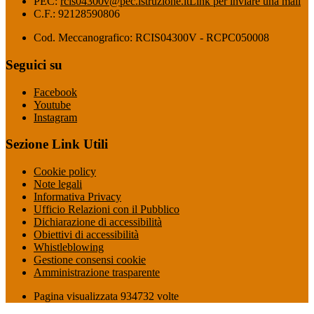
PEC:
rcis04300v@pec.istruzione.it
Link per inviare una mail
C.F.: 92128590806
Cod. Meccanografico: RCIS04300V - RCPC050008
Seguici su
Facebook
Youtube
Instagram
Sezione Link Utili
Cookie policy
Note legali
Informativa Privacy
Ufficio Relazioni con il Pubblico
Dichiarazione di accessibilità
Obiettivi di accessibilità
Whistleblowing
Gestione consensi cookie
Amministrazione trasparente
Pagina visualizzata
934732
volte