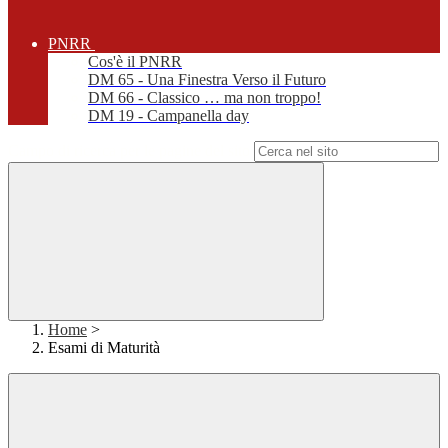
PNRR
Cos'è il PNRR
DM 65 - Una Finestra Verso il Futuro
DM 66 - Classico … ma non troppo!
DM 19 - Campanella day
Campo di ricerca per le pagine del sito
Home
>
Esami di Maturità