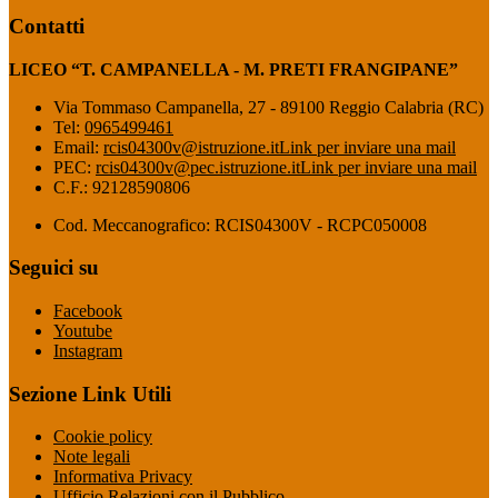
Contatti
LICEO “T. CAMPANELLA - M. PRETI FRANGIPANE”
Via Tommaso Campanella, 27 - 89100 Reggio Calabria (RC)
Tel:
0965499461
Email:
rcis04300v@istruzione.it
Link per inviare una mail
PEC:
rcis04300v@pec.istruzione.it
Link per inviare una mail
C.F.: 92128590806
Cod. Meccanografico: RCIS04300V - RCPC050008
Seguici su
Facebook
Youtube
Instagram
Sezione Link Utili
Cookie policy
Note legali
Informativa Privacy
Ufficio Relazioni con il Pubblico