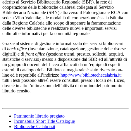
aderito al Servizio Bibliotecario Regionale (SBR), la rete di
cooperazione delle biblioteche calabresi collegata al Servizio
Bibliotecario Nazionale (SBN) attraverso il Polo regionale RCA con
sede a Vibo Valentia; tale modalità di cooperazione è stata istituita
dalla Regione Calabria allo scopo di superare la frammentazione
delle diverse biblioteche e realizzare nuovi e importanti servizi
culturali e informativi per la comunità regionale.
Grazie al sistema di gestione informatizzata dei servizi bibliotecari
di
back office
(inventariazione, catalogazione, gestione delle risorse
digitali) e di
front office
(gestione utenti, prestito, solleciti, acquisti,
statistiche d servizio) messo a disposizione dal SBR ed all’attività di
un gruppo di docenti del Liceo affiancati da un’equipe di esperti
esterni, il catalogo della Biblioteca magistrale è stato riversato on-
line ed è reperibile all’indirizzo
http://www.bibliotechecalabria.it
;
tutti i testi possono altresì essere consultati presso i locali del Liceo,
dove è in atto l’ultimazione dell’attività di riordino del patrimonio
librario censito.
Patrimonio librario pregiato
Incunabula Short Title Catalogue
Biblioteche Calabria.it