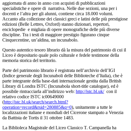
aggiornata di anno in anno con acquisti di pubblicazioni
specialistiche e opere di narrativa. Nelle due sezioni, una per i
docenti e l’altra per gli alunni, contiene circa 18.000 volumi.
Accanto alla collezione dei classici greci e latini delle più prestigiose
edizioni (Belle Lettres, Oxford) stanno dizionari, repertori,
enciclopedie e migliaia di opere monografiche delle più diverse
discipline. Tra i testi di maggiore prestigio figurano cinque
Cinquecentine, un’aldina, un incunabolo.
Questo autentico tesoro librario dà la misura del patrimonio di cui il
Liceo è depositario quale polo culturale e fedele testimone della
memoria storica del territorio.
Parte del patrimonio librario è registrata nell’archivio dell’IGI
(Indice generale degli Incunaboli delle Biblioteche d’Italia), che è
parte integrante della base-dati internazionale gestita dalla British
Library di Londra ISTC (Incunabola short-title catalogue), ed è
possibile rintracciarla all’indirizzo web:
http://istc.bl.uk/
con il
relativo codice ISTC ic00649000
(
http://istc.bl.uk/search/search.html?
operation=record&rsid=280885&q=0
), unitamente a tutte le
localizzazioni italiane e mondiali del Cicerone stampato a Venezia
da Battista de Tortis il 31 ottobre 1483.
La Biblioleca Magistrale del Liceo Classico T. Campanella ha