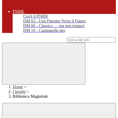
PNRR
Cos'è il PNRR
DM 65 - Una Finestra Verso il Futuro
DM 66 - Classico … ma non troppo!
DM 19 - Campanella day
Campo di ricerca per le pagine del sito
Home
>
I luoghi
>
Biblioteca Magistrale