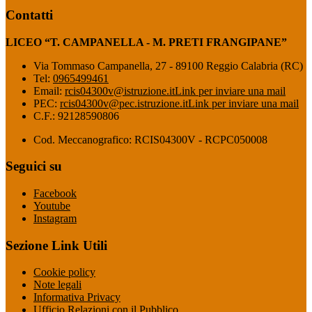
Contatti
LICEO “T. CAMPANELLA - M. PRETI FRANGIPANE”
Via Tommaso Campanella, 27 - 89100 Reggio Calabria (RC)
Tel:
0965499461
Email:
rcis04300v@istruzione.it
Link per inviare una mail
PEC:
rcis04300v@pec.istruzione.it
Link per inviare una mail
C.F.: 92128590806
Cod. Meccanografico: RCIS04300V - RCPC050008
Seguici su
Facebook
Youtube
Instagram
Sezione Link Utili
Cookie policy
Note legali
Informativa Privacy
Ufficio Relazioni con il Pubblico