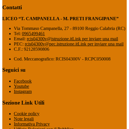
Contatti
LICEO “T. CAMPANELLA - M. PRETI FRANGIPANE”
Via Tommaso Campanella, 27 - 89100 Reggio Calabria (RC)
Tel:
0965499461
Email:
rcis04300v@istruzione.it
Link per inviare una mail
PEC:
rcis04300v@pec.istruzione.it
Link per inviare una mail
C.F.: 92128590806
Cod. Meccanografico: RCIS04300V - RCPC050008
Seguici su
Facebook
Youtube
Instagram
Sezione Link Utili
Cookie policy
Note legali
Informativa Privacy