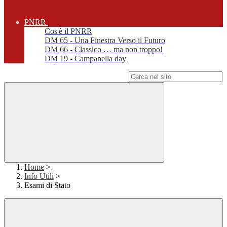
PNRR
Cos'è il PNRR
DM 65 - Una Finestra Verso il Futuro
DM 66 - Classico … ma non troppo!
DM 19 - Campanella day
Campo di ricerca per le pagine del sito
Home
>
Info Utili
>
Esami di Stato