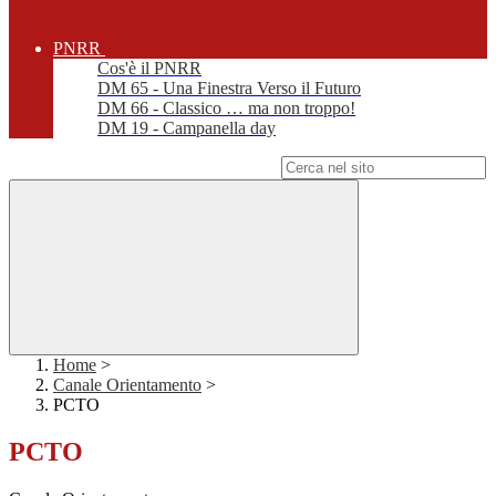
PNRR
Cos'è il PNRR
DM 65 - Una Finestra Verso il Futuro
DM 66 - Classico … ma non troppo!
DM 19 - Campanella day
Campo di ricerca per le pagine del sito
Home
>
Canale Orientamento
>
PCTO
PCTO