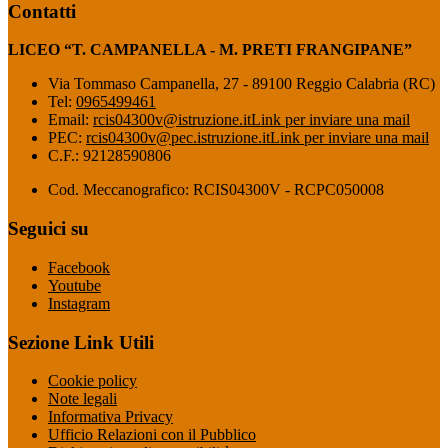
Contatti
LICEO “T. CAMPANELLA - M. PRETI FRANGIPANE”
Via Tommaso Campanella, 27 - 89100 Reggio Calabria (RC)
Tel:
0965499461
Email:
rcis04300v@istruzione.it
Link per inviare una mail
PEC:
rcis04300v@pec.istruzione.it
Link per inviare una mail
C.F.: 92128590806
Cod. Meccanografico: RCIS04300V - RCPC050008
Seguici su
Facebook
Youtube
Instagram
Sezione Link Utili
Cookie policy
Note legali
Informativa Privacy
Ufficio Relazioni con il Pubblico