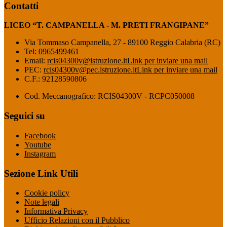
Contatti
LICEO “T. CAMPANELLA - M. PRETI FRANGIPANE”
Via Tommaso Campanella, 27 - 89100 Reggio Calabria (RC)
Tel:
0965499461
Email:
rcis04300v@istruzione.it
Link per inviare una mail
PEC:
rcis04300v@pec.istruzione.it
Link per inviare una mail
C.F.: 92128590806
Cod. Meccanografico: RCIS04300V - RCPC050008
Seguici su
Facebook
Youtube
Instagram
Sezione Link Utili
Cookie policy
Note legali
Informativa Privacy
Ufficio Relazioni con il Pubblico