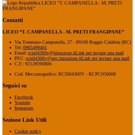
LICEO “T. CAMPANELLA - M. PRETI
FRANGIPANE”
Contatti
LICEO “T. CAMPANELLA - M. PRETI FRANGIPANE”
Via Tommaso Campanella, 27 - 89100 Reggio Calabria (RC)
Tel:
0965499461
Email:
rcis04300v@istruzione.it
Link per inviare una mail
PEC:
rcis04300v@pec.istruzione.it
Link per inviare una mail
C.F.: 92128590806
Cod. Meccanografico: RCIS04300V - RCPC050008
Seguici su
Facebook
Youtube
Instagram
Sezione Link Utili
Cookie policy