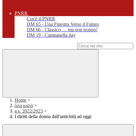
PNRR
Cos'è il PNRR
DM 65 - Una Finestra Verso il Futuro
DM 66 - Classico … ma non troppo!
DM 19 - Campanella day
Campo di ricerca per le pagine del sito
Home
>
όλα καλά
>
a.s. 2022/2023
>
I diritti della donna dall'antichità ad oggi