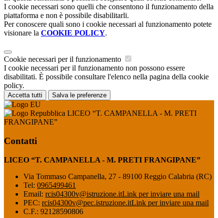
I cookie necessari sono quelli che consentono il funzionamento della
piattaforma e non è possibile disabilitarli.
Per conoscere quali sono i cookie necessari al funzionamento potete
visionare la
COOKIE POLICY
.
Cookie necessari per il funzionamento
I cookie necessari per il funzionamento non possono essere
disabilitati. È possibile consultare l'elenco nella pagina della cookie
policy.
Accetta tutti
Salva le preferenze
LICEO “T. CAMPANELLA - M. PRETI
FRANGIPANE”
Contatti
LICEO “T. CAMPANELLA - M. PRETI FRANGIPANE”
Via Tommaso Campanella, 27 - 89100 Reggio Calabria (RC)
Tel:
0965499461
Email:
rcis04300v@istruzione.it
Link per inviare una mail
PEC:
rcis04300v@pec.istruzione.it
Link per inviare una mail
C.F.: 92128590806