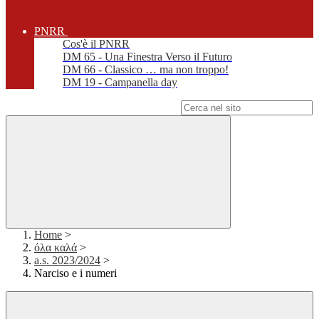
PNRR
Cos'è il PNRR
DM 65 - Una Finestra Verso il Futuro
DM 66 - Classico … ma non troppo!
DM 19 - Campanella day
Campo di ricerca per le pagine del sito
Home
>
όλα καλά
>
a.s. 2023/2024
>
Narciso e i numeri