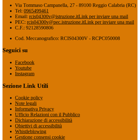
Via Tommaso Campanella, 27 - 89100 Reggio Calabria (RC)
Tel:
0965499461
Email:
rcis04300v@istruzione.it
Link per inviare una mail
PEC:
rcis04300v@pec.istruzione.it
Link per inviare una mail
C.F.: 92128590806
Cod. Meccanografico: RCIS04300V - RCPC050008
Seguici su
Facebook
Youtube
Instagram
Sezione Link Utili
Cookie policy
Note legali
Informativa Privacy
Ufficio Relazioni con il Pubblico
Dichiarazione di accessibilità
Obiettivi di accessibilità
Whistleblowing
Gestione consensi cookie