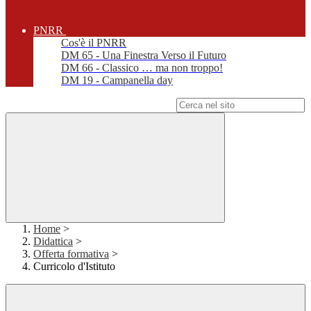
PNRR
Cos'è il PNRR
DM 65 - Una Finestra Verso il Futuro
DM 66 - Classico … ma non troppo!
DM 19 - Campanella day
Campo di ricerca per le pagine del sito
Home
>
Didattica
>
Offerta formativa
>
Curricolo d'Istituto