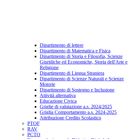
Dipartimento di lettere
Dipartimento di Matematica e Fisica
Dipartimento di Storia e Filosofia, Scienze
Giuridiche ed Economiche, Storia dell'Arte e
Religione
Dipartimento di Lingua Straniera
Dipartimento di Scienze Naturali e Scienze
Motorie
Dipartimento di Sostegno e Inclusione
Attività alternativa
Educazione Civica
Griglie di valutazione a.s. 2024/2025
Griglia Comportamento a.s. 2024-2025
Attribuzione Credito Scolastico
PTOF
RAV
PCTO