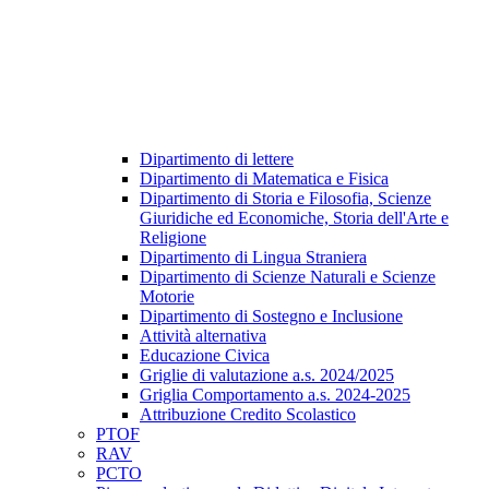
Dipartimento di lettere
Dipartimento di Matematica e Fisica
Dipartimento di Storia e Filosofia, Scienze
Giuridiche ed Economiche, Storia dell'Arte e
Religione
Dipartimento di Lingua Straniera
Dipartimento di Scienze Naturali e Scienze
Motorie
Dipartimento di Sostegno e Inclusione
Attività alternativa
Educazione Civica
Griglie di valutazione a.s. 2024/2025
Griglia Comportamento a.s. 2024-2025
Attribuzione Credito Scolastico
PTOF
RAV
PCTO