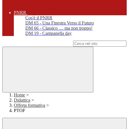
PNRR
Cos'è il PNRR
DM 65 - Una Finestra Verso il Futuro
DM 66 - Classico … ma non troppo!
DM 19 - Campanella day
Campo di ricerca per le pagine del sito
Home
>
Didattica
>
Offerta formativa
>
PTOF