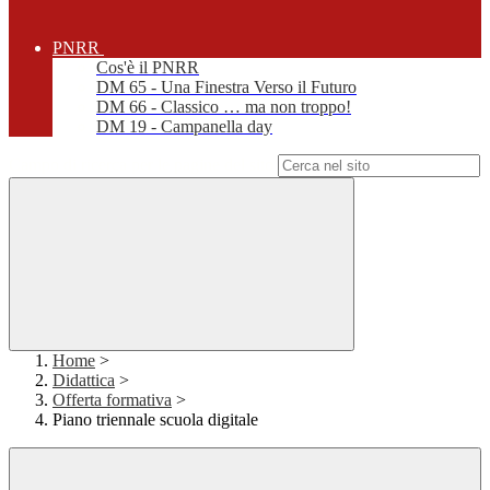
PNRR
Cos'è il PNRR
DM 65 - Una Finestra Verso il Futuro
DM 66 - Classico … ma non troppo!
DM 19 - Campanella day
Campo di ricerca per le pagine del sito
Home
>
Didattica
>
Offerta formativa
>
Piano triennale scuola digitale