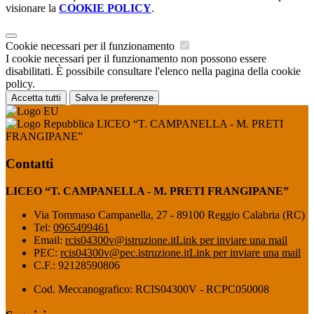
visionare la
COOKIE POLICY
.
Cookie necessari per il funzionamento
I cookie necessari per il funzionamento non possono essere
disabilitati. È possibile consultare l'elenco nella pagina della cookie
policy.
Accetta tutti
Salva le preferenze
LICEO “T. CAMPANELLA - M. PRETI
FRANGIPANE”
Contatti
LICEO “T. CAMPANELLA - M. PRETI FRANGIPANE”
Via Tommaso Campanella, 27 - 89100 Reggio Calabria (RC)
Tel:
0965499461
Email:
rcis04300v@istruzione.it
Link per inviare una mail
PEC:
rcis04300v@pec.istruzione.it
Link per inviare una mail
C.F.: 92128590806
Cod. Meccanografico: RCIS04300V - RCPC050008