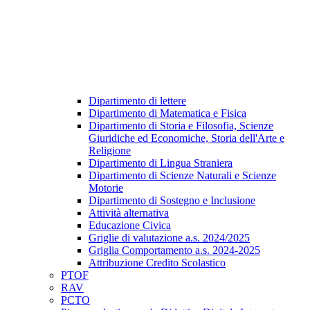
Dipartimento di lettere
Dipartimento di Matematica e Fisica
Dipartimento di Storia e Filosofia, Scienze
Giuridiche ed Economiche, Storia dell'Arte e
Religione
Dipartimento di Lingua Straniera
Dipartimento di Scienze Naturali e Scienze
Motorie
Dipartimento di Sostegno e Inclusione
Attività alternativa
Educazione Civica
Griglie di valutazione a.s. 2024/2025
Griglia Comportamento a.s. 2024-2025
Attribuzione Credito Scolastico
PTOF
RAV
PCTO