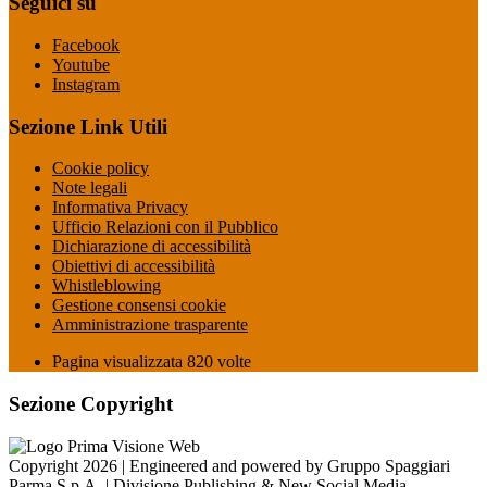
Seguici su
Facebook
Youtube
Instagram
Sezione Link Utili
Cookie policy
Note legali
Informativa Privacy
Ufficio Relazioni con il Pubblico
Dichiarazione di accessibilità
Obiettivi di accessibilità
Whistleblowing
Gestione consensi cookie
Amministrazione trasparente
Pagina visualizzata
820
volte
Sezione Copyright
Copyright 2026 | Engineered and powered by Gruppo Spaggiari
Parma S.p.A. | Divisione Publishing & New Social Media