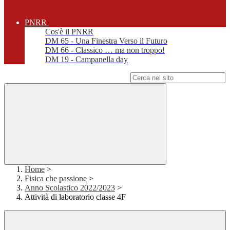
PNRR
Cos'è il PNRR
DM 65 - Una Finestra Verso il Futuro
DM 66 - Classico … ma non troppo!
DM 19 - Campanella day
Campo di ricerca per le pagine del sito
Home
>
Fisica che passione
>
Anno Scolastico 2022/2023
>
Attività di laboratorio classe 4F