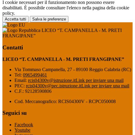
I cookie necessari per il funzionamento non possono essere
disabilitati. È possibile consultare l'elenco nella pagina della cookie
policy.
Accetta tutti
Salva le preferenze
LICEO “T. CAMPANELLA - M. PRETI
FRANGIPANE”
Contatti
LICEO “T. CAMPANELLA - M. PRETI FRANGIPANE”
Via Tommaso Campanella, 27 - 89100 Reggio Calabria (RC)
Tel:
0965499461
Email:
rcis04300v@istruzione.it
Link per inviare una mail
PEC:
rcis04300v@pec.istruzione.it
Link per inviare una mail
C.F.: 92128590806
Cod. Meccanografico: RCIS04300V - RCPC050008
Seguici su
Facebook
Youtube