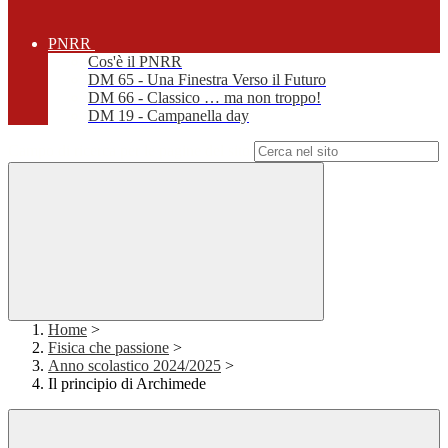
PNRR
Cos'è il PNRR
DM 65 - Una Finestra Verso il Futuro
DM 66 - Classico … ma non troppo!
DM 19 - Campanella day
Campo di ricerca per le pagine del sito
Home
>
Fisica che passione
>
Anno scolastico 2024/2025
>
Il principio di Archimede