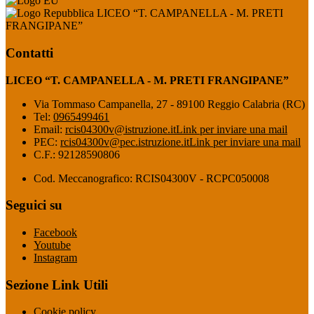
LICEO “T. CAMPANELLA - M. PRETI
FRANGIPANE”
Contatti
LICEO “T. CAMPANELLA - M. PRETI FRANGIPANE”
Via Tommaso Campanella, 27 - 89100 Reggio Calabria (RC)
Tel:
0965499461
Email:
rcis04300v@istruzione.it
Link per inviare una mail
PEC:
rcis04300v@pec.istruzione.it
Link per inviare una mail
C.F.: 92128590806
Cod. Meccanografico: RCIS04300V - RCPC050008
Seguici su
Facebook
Youtube
Instagram
Sezione Link Utili
Cookie policy