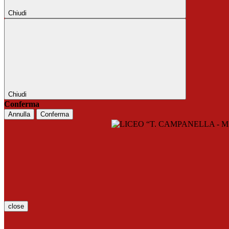
Chiudi
Chiudi
Conferma
Annulla
Conferma
close