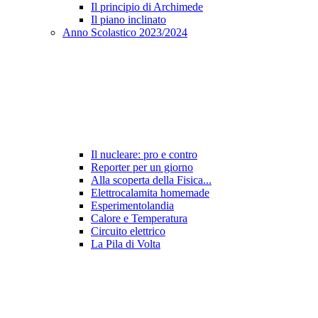
Il principio di Archimede
Il piano inclinato
Anno Scolastico 2023/2024
Il nucleare: pro e contro
Reporter per un giorno
Alla scoperta della Fisica...
Elettrocalamita homemade
Esperimentolandia
Calore e Temperatura
Circuito elettrico
La Pila di Volta