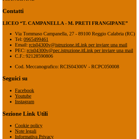
Contatti
LICEO “T. CAMPANELLA - M. PRETI FRANGIPANE”
Via Tommaso Campanella, 27 - 89100 Reggio Calabria (RC)
Tel:
0965499461
Email:
rcis04300v@istruzione.it
Link per inviare una mail
PEC:
rcis04300v@pec.istruzione.it
Link per inviare una mail
C.F.: 92128590806
Cod. Meccanografico: RCIS04300V - RCPC050008
Seguici su
Facebook
Youtube
Instagram
Sezione Link Utili
Cookie policy
Note legali
Informativa Privacy