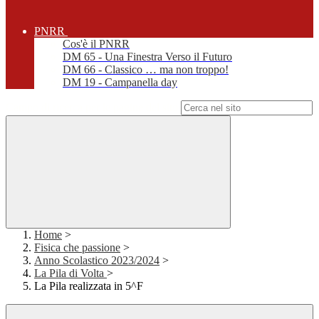
PNRR
Cos'è il PNRR
DM 65 - Una Finestra Verso il Futuro
DM 66 - Classico … ma non troppo!
DM 19 - Campanella day
Campo di ricerca per le pagine del sito
Home
>
Fisica che passione
>
Anno Scolastico 2023/2024
>
La Pila di Volta
>
La Pila realizzata in 5^F