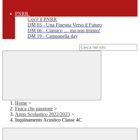
PNRR
Cos'è il PNRR
DM 65 - Una Finestra Verso il Futuro
DM 66 - Classico … ma non troppo!
DM 19 - Campanella day
Campo di ricerca per le pagine del sito
Home
>
Fisica che passione
>
Anno Scolastico 2022/2023
>
Inquinamento Acustico Classe 4C