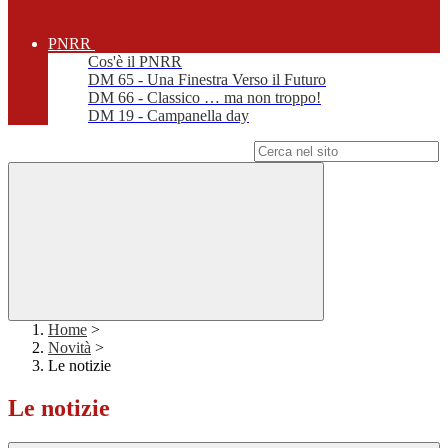
PNRR
Cos'è il PNRR
DM 65 - Una Finestra Verso il Futuro
DM 66 - Classico … ma non troppo!
DM 19 - Campanella day
Campo di ricerca per le pagine del sito
Home
>
Novità
>
Le notizie
Le notizie