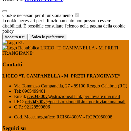
Cookie necessari per il funzionamento
I cookie necessari per il funzionamento non possono essere
disabilitati. È possibile consultare l'elenco nella pagina della cookie
policy.
Accetta tutti
Salva le preferenze
LICEO “T. CAMPANELLA - M. PRETI
FRANGIPANE”
Contatti
LICEO “T. CAMPANELLA - M. PRETI FRANGIPANE”
Via Tommaso Campanella, 27 - 89100 Reggio Calabria (RC)
Tel:
0965499461
Email:
rcis04300v@istruzione.it
Link per inviare una mail
PEC:
rcis04300v@pec.istruzione.it
Link per inviare una mail
C.F.: 92128590806
Cod. Meccanografico: RCIS04300V - RCPC050008
Seguici su