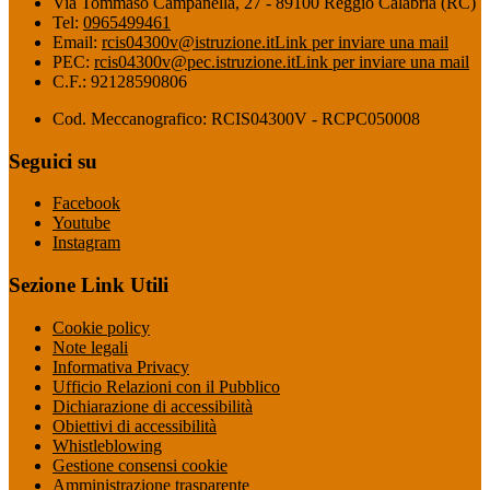
Via Tommaso Campanella, 27 - 89100 Reggio Calabria (RC)
Tel:
0965499461
Email:
rcis04300v@istruzione.it
Link per inviare una mail
PEC:
rcis04300v@pec.istruzione.it
Link per inviare una mail
C.F.: 92128590806
Cod. Meccanografico: RCIS04300V - RCPC050008
Seguici su
Facebook
Youtube
Instagram
Sezione Link Utili
Cookie policy
Note legali
Informativa Privacy
Ufficio Relazioni con il Pubblico
Dichiarazione di accessibilità
Obiettivi di accessibilità
Whistleblowing
Gestione consensi cookie
Amministrazione trasparente