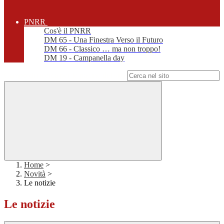
PNRR
Cos'è il PNRR
DM 65 - Una Finestra Verso il Futuro
DM 66 - Classico … ma non troppo!
DM 19 - Campanella day
Campo di ricerca per le pagine del sito
Home
>
Novità
>
Le notizie
Le notizie