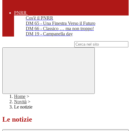
PNRR
Cos'è il PNRR
DM 65 - Una Finestra Verso il Futuro
DM 66 - Classico … ma non troppo!
DM 19 - Campanella day
Campo di ricerca per le pagine del sito
Home
>
Novità
>
Le notizie
Le notizie