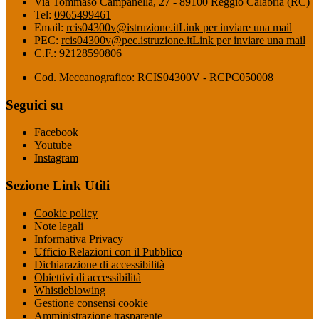
Via Tommaso Campanella, 27 - 89100 Reggio Calabria (RC)
Tel:
0965499461
Email:
rcis04300v@istruzione.it
Link per inviare una mail
PEC:
rcis04300v@pec.istruzione.it
Link per inviare una mail
C.F.: 92128590806
Cod. Meccanografico: RCIS04300V - RCPC050008
Seguici su
Facebook
Youtube
Instagram
Sezione Link Utili
Cookie policy
Note legali
Informativa Privacy
Ufficio Relazioni con il Pubblico
Dichiarazione di accessibilità
Obiettivi di accessibilità
Whistleblowing
Gestione consensi cookie
Amministrazione trasparente