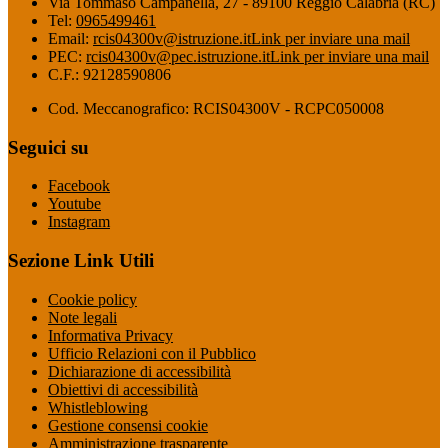
Via Tommaso Campanella, 27 - 89100 Reggio Calabria (RC)
Tel:
0965499461
Email:
rcis04300v@istruzione.it
Link per inviare una mail
PEC:
rcis04300v@pec.istruzione.it
Link per inviare una mail
C.F.: 92128590806
Cod. Meccanografico: RCIS04300V - RCPC050008
Seguici su
Facebook
Youtube
Instagram
Sezione Link Utili
Cookie policy
Note legali
Informativa Privacy
Ufficio Relazioni con il Pubblico
Dichiarazione di accessibilità
Obiettivi di accessibilità
Whistleblowing
Gestione consensi cookie
Amministrazione trasparente