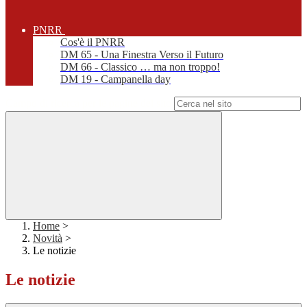
PNRR
Cos'è il PNRR
DM 65 - Una Finestra Verso il Futuro
DM 66 - Classico … ma non troppo!
DM 19 - Campanella day
Campo di ricerca per le pagine del sito
Home
>
Novità
>
Le notizie
Le notizie