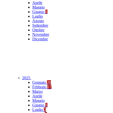
Aprile
Maggio
Giugno
1
Luglio
Agosto
Settembre
Ottobre
Novembre
Dicembre
2025
Gennaio
26
Febbraio
17
Marzo
Aprile
Maggio
Giugno
1
Luglio
2