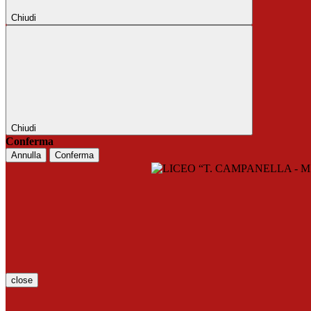
Chiudi
Chiudi
Conferma
Annulla
Conferma
close