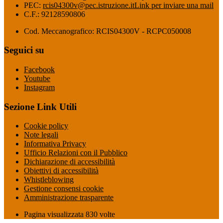
PEC:
rcis04300v@pec.istruzione.it
Link per inviare una mail
C.F.: 92128590806
Cod. Meccanografico: RCIS04300V - RCPC050008
Seguici su
Facebook
Youtube
Instagram
Sezione Link Utili
Cookie policy
Note legali
Informativa Privacy
Ufficio Relazioni con il Pubblico
Dichiarazione di accessibilità
Obiettivi di accessibilità
Whistleblowing
Gestione consensi cookie
Amministrazione trasparente
Pagina visualizzata
830
volte