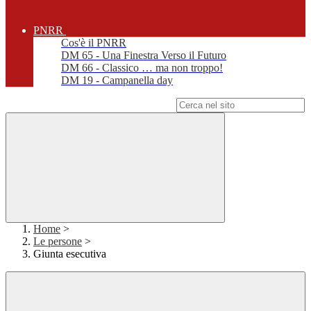
PNRR
Cos'è il PNRR
DM 65 - Una Finestra Verso il Futuro
DM 66 - Classico … ma non troppo!
DM 19 - Campanella day
Campo di ricerca per le pagine del sito
Home
>
Le persone
>
Giunta esecutiva