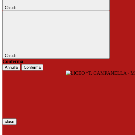
Chiudi
Chiudi
Conferma
Annulla
Conferma
close