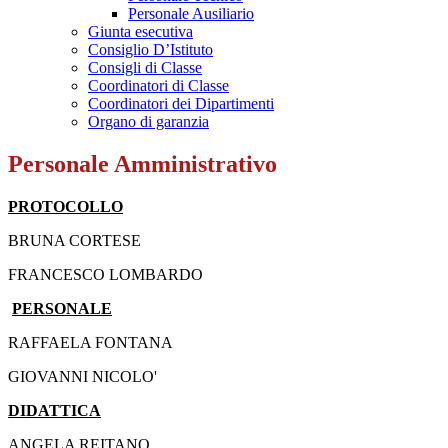
Personale Ausiliario
Giunta esecutiva
Consiglio D’Istituto
Consigli di Classe
Coordinatori di Classe
Coordinatori dei Dipartimenti
Organo di garanzia
Personale Amministrativo
PROTOCOLLO
BRUNA CORTESE
FRANCESCO LOMBARDO
PERSONALE
RAFFAELA FONTANA
GIOVANNI NICOLO'
DIDATTICA
ANGELA REITANO