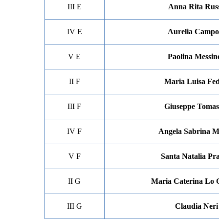
III E
Anna Rita Rus
IV E
Aurelia Campo
V E
Paolina Messin
II F
Maria Luisa Fed
III F
Giuseppe Tomase
IV F
Angela Sabrina 
V F
Santa Natalia Pra
II G
Maria Caterina Lo 
III G
Claudia Neri