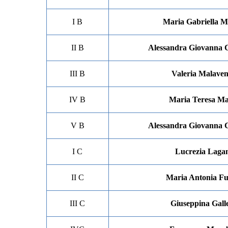
I B
Maria Gabriella M
II B
Alessandra Giovanna C
III B
Valeria Malave
IV B
Maria Teresa M
V B
Alessandra Giovanna C
I C
Lucrezia Laga
II C
Maria Antonia Fu
III C
Giuseppina Galle