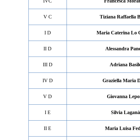
IVC
Francesca Morab
V C
Tiziana Raffaella 
I D
Maria Caterina Lo 
II D
Alessandra Pane
III D
Adriana Basil
IV D
Graziella Maria D
V D
Giovanna Lepo
I E
Silvia Lagan
II E
Maria Luisa Fed