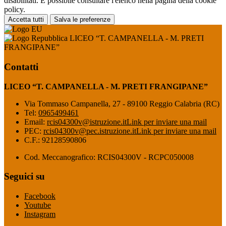
disabilitati. È possibile consultare l'elenco nella pagina della cookie
policy.
Accetta tutti
Salva le preferenze
LICEO “T. CAMPANELLA - M. PRETI
FRANGIPANE”
Contatti
LICEO “T. CAMPANELLA - M. PRETI FRANGIPANE”
Via Tommaso Campanella, 27 - 89100 Reggio Calabria (RC)
Tel:
0965499461
Email:
rcis04300v@istruzione.it
Link per inviare una mail
PEC:
rcis04300v@pec.istruzione.it
Link per inviare una mail
C.F.: 92128590806
Cod. Meccanografico: RCIS04300V - RCPC050008
Seguici su
Facebook
Youtube
Instagram