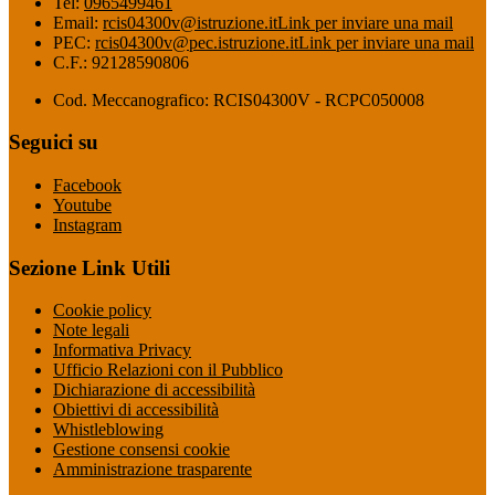
Tel:
0965499461
Email:
rcis04300v@istruzione.it
Link per inviare una mail
PEC:
rcis04300v@pec.istruzione.it
Link per inviare una mail
C.F.: 92128590806
Cod. Meccanografico: RCIS04300V - RCPC050008
Seguici su
Facebook
Youtube
Instagram
Sezione Link Utili
Cookie policy
Note legali
Informativa Privacy
Ufficio Relazioni con il Pubblico
Dichiarazione di accessibilità
Obiettivi di accessibilità
Whistleblowing
Gestione consensi cookie
Amministrazione trasparente