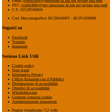
Email:
rcis04300v@istruzione.it
Link per inviare una mail
PEC:
rcis04300v@pec.istruzione.it
Link per inviare una mail
C.F.: 92128590806
Cod. Meccanografico: RCIS04300V - RCPC050008
Seguici su
Facebook
Youtube
Instagram
Sezione Link Utili
Cookie policy
Note legali
Informativa Privacy
Ufficio Relazioni con il Pubblico
Dichiarazione di accessibilità
Obiettivi di accessibilità
Whistleblowing
Gestione consensi cookie
Amministrazione trasparente
Pagina visualizzata
712
volte