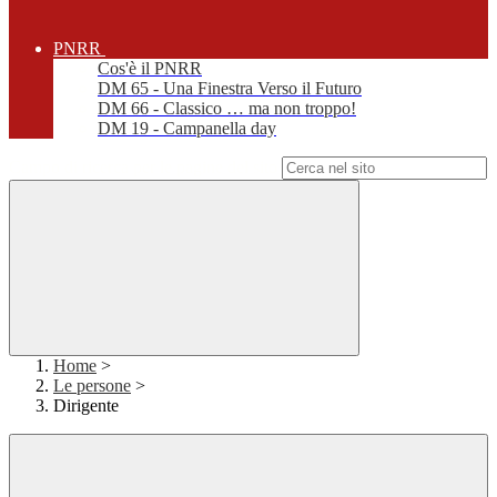
PNRR
Cos'è il PNRR
DM 65 - Una Finestra Verso il Futuro
DM 66 - Classico … ma non troppo!
DM 19 - Campanella day
Campo di ricerca per le pagine del sito
Home
>
Le persone
>
Dirigente