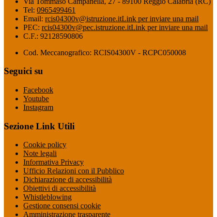
Via Tommaso Campanella, 27 - 89100 Reggio Calabria (RC)
Tel:
0965499461
Email:
rcis04300v@istruzione.it
Link per inviare una mail
PEC:
rcis04300v@pec.istruzione.it
Link per inviare una mail
C.F.: 92128590806
Cod. Meccanografico: RCIS04300V - RCPC050008
Seguici su
Facebook
Youtube
Instagram
Sezione Link Utili
Cookie policy
Note legali
Informativa Privacy
Ufficio Relazioni con il Pubblico
Dichiarazione di accessibilità
Obiettivi di accessibilità
Whistleblowing
Gestione consensi cookie
Amministrazione trasparente