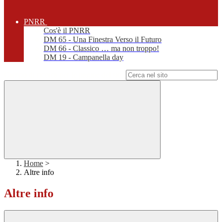
PNRR
Cos'è il PNRR
DM 65 - Una Finestra Verso il Futuro
DM 66 - Classico … ma non troppo!
DM 19 - Campanella day
Campo di ricerca per le pagine del sito
Home
>
Altre info
Altre info