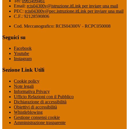
Tel:
0965499461
Email:
rcis04300v@istruzione.it
Link per inviare una mail
PEC:
rcis04300v@pec.istruzione.it
Link per inviare una mail
C.F.: 92128590806
Cod. Meccanografico: RCIS04300V - RCPC050008
Seguici su
Facebook
Youtube
Instagram
Sezione Link Utili
Cookie policy
Note legali
Informativa Privacy
Ufficio Relazioni con il Pubblico
Dichiarazione di accessibilità
Obiettivi di accessibilità
Whistleblowing
Gestione consensi cookie
Amministrazione trasparente