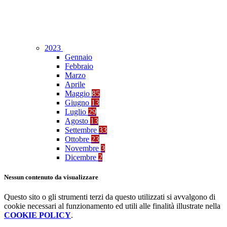
2023
Gennaio
Febbraio
Marzo
Aprile
Maggio
85
Giugno
13
Luglio
29
Agosto
13
Settembre
33
Ottobre
23
Novembre
3
Dicembre
2
Nessun contenuto da visualizzare
Questo sito o gli strumenti terzi da questo utilizzati si avvalgono di
cookie necessari al funzionamento ed utili alle finalità illustrate nella
COOKIE POLICY
.