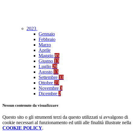
2023
Gennaio
Febbraio
Marzo
Aprile
Maggio
85
Giugno
13
Luglio
29
Agosto
13
Settembre
33
Ottobre
23
Novembre
3
Dicembre
2
Nessun contenuto da visualizzare
Questo sito o gli strumenti terzi da questo utilizzati si avvalgono di
cookie necessari al funzionamento ed utili alle finalità illustrate nella
COOKIE POLICY
.