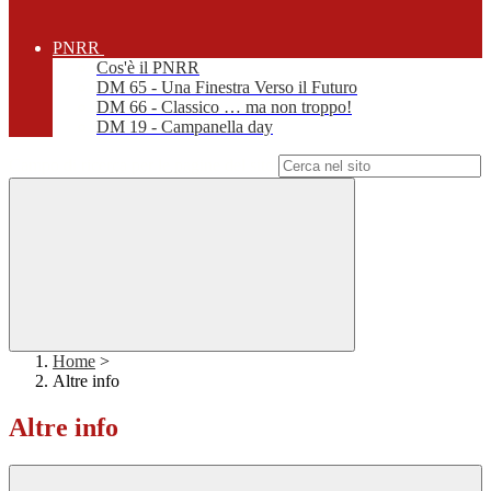
PNRR
Cos'è il PNRR
DM 65 - Una Finestra Verso il Futuro
DM 66 - Classico … ma non troppo!
DM 19 - Campanella day
Campo di ricerca per le pagine del sito
Home
>
Altre info
Altre info