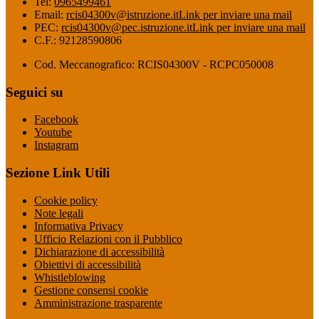
Tel:
0965499461
Email:
rcis04300v@istruzione.it
Link per inviare una mail
PEC:
rcis04300v@pec.istruzione.it
Link per inviare una mail
C.F.: 92128590806
Cod. Meccanografico: RCIS04300V - RCPC050008
Seguici su
Facebook
Youtube
Instagram
Sezione Link Utili
Cookie policy
Note legali
Informativa Privacy
Ufficio Relazioni con il Pubblico
Dichiarazione di accessibilità
Obiettivi di accessibilità
Whistleblowing
Gestione consensi cookie
Amministrazione trasparente