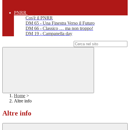
PNRR
Cos'è il PNRR
DM 65 - Una Finestra Verso il Futuro
DM 66 - Classico … ma non troppo!
DM 19 - Campanella day
Campo di ricerca per le pagine del sito
Home
>
Altre info
Altre info