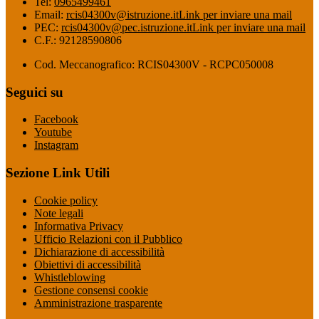
Tel:
0965499461
Email:
rcis04300v@istruzione.it
Link per inviare una mail
PEC:
rcis04300v@pec.istruzione.it
Link per inviare una mail
C.F.: 92128590806
Cod. Meccanografico: RCIS04300V - RCPC050008
Seguici su
Facebook
Youtube
Instagram
Sezione Link Utili
Cookie policy
Note legali
Informativa Privacy
Ufficio Relazioni con il Pubblico
Dichiarazione di accessibilità
Obiettivi di accessibilità
Whistleblowing
Gestione consensi cookie
Amministrazione trasparente