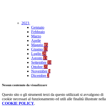
2023
Gennaio
Febbraio
Marzo
Aprile
Maggio
85
Giugno
13
Luglio
29
Agosto
13
Settembre
33
Ottobre
23
Novembre
3
Dicembre
2
Nessun contenuto da visualizzare
Questo sito o gli strumenti terzi da questo utilizzati si avvalgono di
cookie necessari al funzionamento ed utili alle finalità illustrate nella
COOKIE POLICY
.