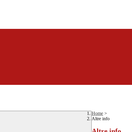
Home
>
Altre info
Altre info