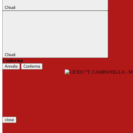
Chiudi
Chiudi
Conferma
Annulla
Conferma
close