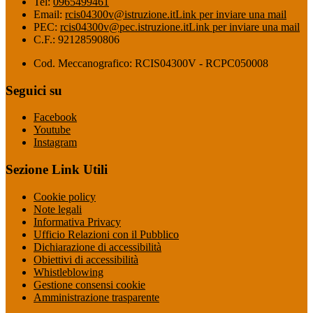
Tel:
0965499461
Email:
rcis04300v@istruzione.it
Link per inviare una mail
PEC:
rcis04300v@pec.istruzione.it
Link per inviare una mail
C.F.: 92128590806
Cod. Meccanografico: RCIS04300V - RCPC050008
Seguici su
Facebook
Youtube
Instagram
Sezione Link Utili
Cookie policy
Note legali
Informativa Privacy
Ufficio Relazioni con il Pubblico
Dichiarazione di accessibilità
Obiettivi di accessibilità
Whistleblowing
Gestione consensi cookie
Amministrazione trasparente