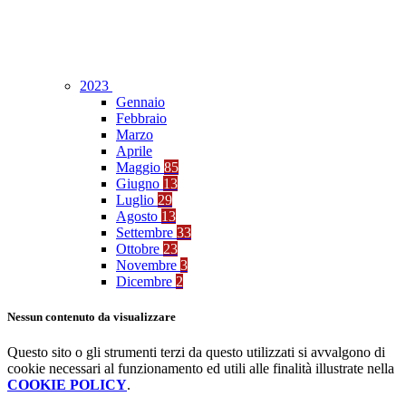
2023
Gennaio
Febbraio
Marzo
Aprile
Maggio
85
Giugno
13
Luglio
29
Agosto
13
Settembre
33
Ottobre
23
Novembre
3
Dicembre
2
Nessun contenuto da visualizzare
Questo sito o gli strumenti terzi da questo utilizzati si avvalgono di
cookie necessari al funzionamento ed utili alle finalità illustrate nella
COOKIE POLICY
.