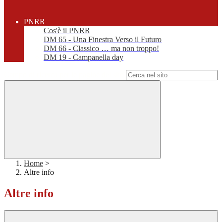
PNRR
Cos'è il PNRR
DM 65 - Una Finestra Verso il Futuro
DM 66 - Classico … ma non troppo!
DM 19 - Campanella day
Campo di ricerca per le pagine del sito
Home
>
Altre info
Altre info