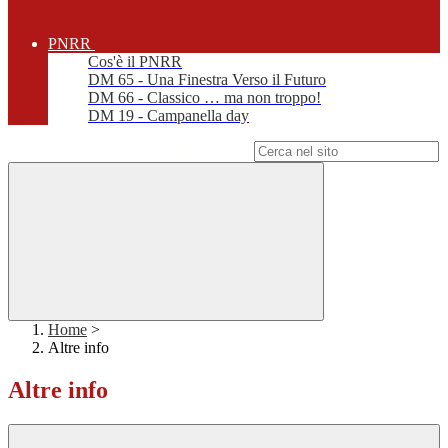
PNRR
Cos'è il PNRR
DM 65 - Una Finestra Verso il Futuro
DM 66 - Classico … ma non troppo!
DM 19 - Campanella day
Campo di ricerca per le pagine del sito
Home
>
Altre info
Altre info