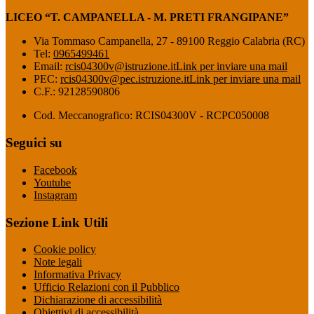
LICEO “T. CAMPANELLA - M. PRETI FRANGIPANE”
Via Tommaso Campanella, 27 - 89100 Reggio Calabria (RC)
Tel:
0965499461
Email:
rcis04300v@istruzione.it
Link per inviare una mail
PEC:
rcis04300v@pec.istruzione.it
Link per inviare una mail
C.F.: 92128590806
Cod. Meccanografico: RCIS04300V - RCPC050008
Seguici su
Facebook
Youtube
Instagram
Sezione Link Utili
Cookie policy
Note legali
Informativa Privacy
Ufficio Relazioni con il Pubblico
Dichiarazione di accessibilità
Obiettivi di accessibilità