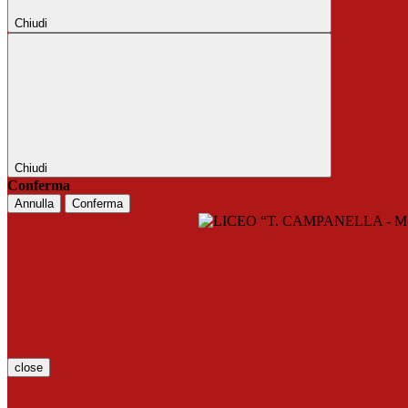
Chiudi
Chiudi
Conferma
Annulla
Conferma
close