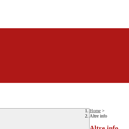
Home
>
Altre info
Altre info