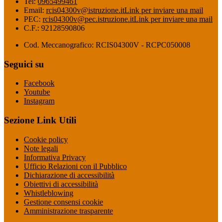
Tel:
0965499461
Email:
rcis04300v@istruzione.it
Link per inviare una mail
PEC:
rcis04300v@pec.istruzione.it
Link per inviare una mail
C.F.: 92128590806
Cod. Meccanografico: RCIS04300V - RCPC050008
Seguici su
Facebook
Youtube
Instagram
Sezione Link Utili
Cookie policy
Note legali
Informativa Privacy
Ufficio Relazioni con il Pubblico
Dichiarazione di accessibilità
Obiettivi di accessibilità
Whistleblowing
Gestione consensi cookie
Amministrazione trasparente