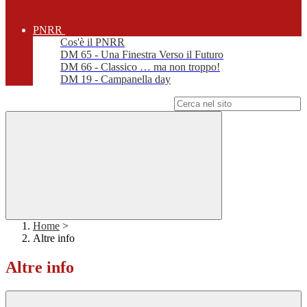
PNRR
Cos'è il PNRR
DM 65 - Una Finestra Verso il Futuro
DM 66 - Classico … ma non troppo!
DM 19 - Campanella day
Campo di ricerca per le pagine del sito
Home
>
Altre info
Altre info