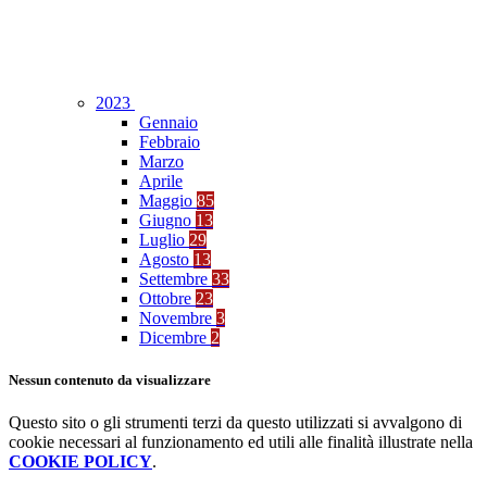
2023
Gennaio
Febbraio
Marzo
Aprile
Maggio
85
Giugno
13
Luglio
29
Agosto
13
Settembre
33
Ottobre
23
Novembre
3
Dicembre
2
Nessun contenuto da visualizzare
Questo sito o gli strumenti terzi da questo utilizzati si avvalgono di
cookie necessari al funzionamento ed utili alle finalità illustrate nella
COOKIE POLICY
.