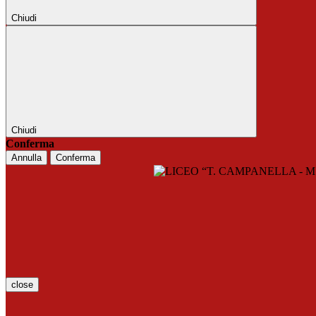
Chiudi
Chiudi
Conferma
Annulla
Conferma
close