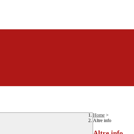
Home
>
Altre info
Altre info