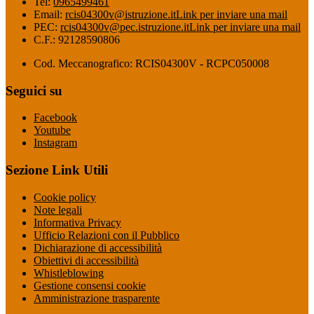
Tel:
0965499461
Email:
rcis04300v@istruzione.it
Link per inviare una mail
PEC:
rcis04300v@pec.istruzione.it
Link per inviare una mail
C.F.: 92128590806
Cod. Meccanografico: RCIS04300V - RCPC050008
Seguici su
Facebook
Youtube
Instagram
Sezione Link Utili
Cookie policy
Note legali
Informativa Privacy
Ufficio Relazioni con il Pubblico
Dichiarazione di accessibilità
Obiettivi di accessibilità
Whistleblowing
Gestione consensi cookie
Amministrazione trasparente