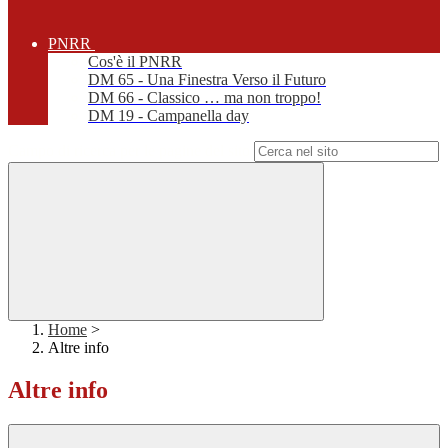
PNRR
Cos'è il PNRR
DM 65 - Una Finestra Verso il Futuro
DM 66 - Classico … ma non troppo!
DM 19 - Campanella day
Campo di ricerca per le pagine del sito
Home
>
Altre info
Altre info