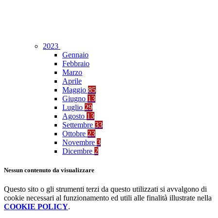
2023
Gennaio
Febbraio
Marzo
Aprile
Maggio
85
Giugno
13
Luglio
29
Agosto
13
Settembre
33
Ottobre
23
Novembre
3
Dicembre
2
Nessun contenuto da visualizzare
Questo sito o gli strumenti terzi da questo utilizzati si avvalgono di
cookie necessari al funzionamento ed utili alle finalità illustrate nella
COOKIE POLICY
.