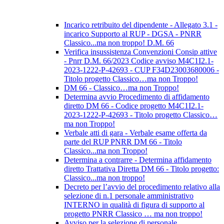
Incarico retribuito del dipendente - Allegato 3.1 -
incarico Supporto al RUP - DGSA - PNRR
Classico...ma non troppo! D.M. 66
Verifica insussistenza Convenzioni Consip attive
- Pnrr D.M. 66/2023 Codice avviso M4C1I2.1-
2023-1222-P-42693 - CUP F34D23003680006 -
Titolo progetto Classico…ma non Troppo!
DM 66 - Classico…ma non Troppo!
Determina avvio Procedimento di affidamento
diretto DM 66 - Codice progetto M4C1I2.1-
2023-1222-P-42693 - Titolo progetto Classico…
ma non Troppo!
Verbale atti di gara - Verbale esame offerta da
parte del RUP PNRR DM 66 - Titolo
Classico...ma non Troppo!
Determina a contrarre - Determina affidamento
diretto Trattativa Diretta DM 66 - Titolo progetto:
Classico...ma non troppo!
Decreto per l’avvio del procedimento relativo alla
selezione di n.1 personale amministrativo
INTERNO in qualità di figura di supporto al
progetto PNRR Classico … ma non troppo!
Avviso per la selezione di personale