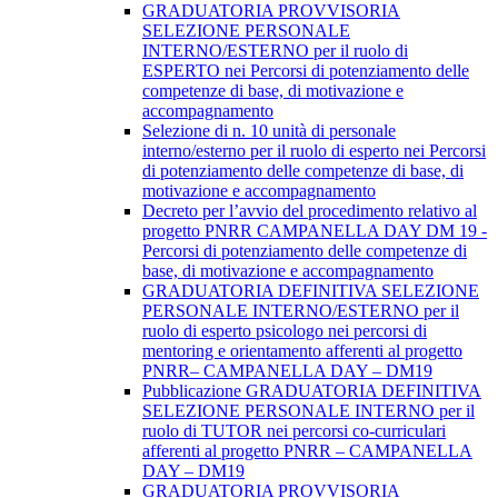
GRADUATORIA PROVVISORIA
SELEZIONE PERSONALE
INTERNO/ESTERNO per il ruolo di
ESPERTO nei Percorsi di potenziamento delle
competenze di base, di motivazione e
accompagnamento
Selezione di n. 10 unità di personale
interno/esterno per il ruolo di esperto nei Percorsi
di potenziamento delle competenze di base, di
motivazione e accompagnamento
Decreto per l’avvio del procedimento relativo al
progetto PNRR CAMPANELLA DAY DM 19 -
Percorsi di potenziamento delle competenze di
base, di motivazione e accompagnamento
GRADUATORIA DEFINITIVA SELEZIONE
PERSONALE INTERNO/ESTERNO per il
ruolo di esperto psicologo nei percorsi di
mentoring e orientamento afferenti al progetto
PNRR– CAMPANELLA DAY – DM19
Pubblicazione GRADUATORIA DEFINITIVA
SELEZIONE PERSONALE INTERNO per il
ruolo di TUTOR nei percorsi co-curriculari
afferenti al progetto PNRR – CAMPANELLA
DAY – DM19
GRADUATORIA PROVVISORIA