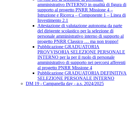
amministrativo INTERNO in qualità di figura di
supporto al progetto PNRR Missione 4 –
Istruzione e Ricerca – Componente 1 – Linea di
Investimento 2.1
Attestazione di valutazione autonoma da parte
del dirigente scolastico per la selezione di
personale amministrativo interno di supporto al
progetto PNRR Classico … ma non troppo!
Pubblicazione GRADUATORIA
PROVVISORIA SELEZIONE PERSONALE
INTERNO per la per il ruolo di personale
amministrativo di supporto nei percorsi afferenti
al progetto PNRR Missione 4
Pubblicazione GRADUATORIA DEFINITIVA
SELEZIONE PERSONALE INTERNO
DM 19 - Campanella day - a.s. 2024/2025