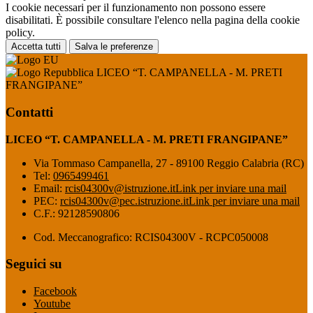
I cookie necessari per il funzionamento non possono essere
disabilitati. È possibile consultare l'elenco nella pagina della cookie
policy.
Accetta tutti
Salva le preferenze
LICEO “T. CAMPANELLA - M. PRETI
FRANGIPANE”
Contatti
LICEO “T. CAMPANELLA - M. PRETI FRANGIPANE”
Via Tommaso Campanella, 27 - 89100 Reggio Calabria (RC)
Tel:
0965499461
Email:
rcis04300v@istruzione.it
Link per inviare una mail
PEC:
rcis04300v@pec.istruzione.it
Link per inviare una mail
C.F.: 92128590806
Cod. Meccanografico: RCIS04300V - RCPC050008
Seguici su
Facebook
Youtube