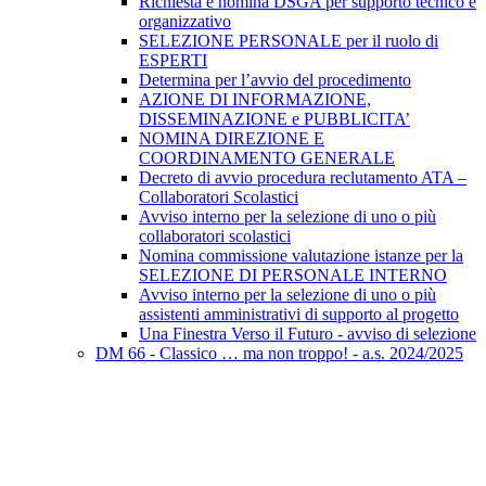
Richiesta e nomina DSGA per supporto tecnico e
organizzativo
SELEZIONE PERSONALE per il ruolo di
ESPERTI
Determina per l’avvio del procedimento
AZIONE DI INFORMAZIONE,
DISSEMINAZIONE e PUBBLICITA’
NOMINA DIREZIONE E
COORDINAMENTO GENERALE
Decreto di avvio procedura reclutamento ATA –
Collaboratori Scolastici
Avviso interno per la selezione di uno o più
collaboratori scolastici
Nomina commissione valutazione istanze per la
SELEZIONE DI PERSONALE INTERNO
Avviso interno per la selezione di uno o più
assistenti amministrativi di supporto al progetto
Una Finestra Verso il Futuro - avviso di selezione
DM 66 - Classico … ma non troppo! - a.s. 2024/2025