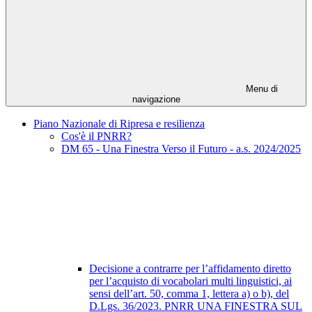
Menu di
navigazione
Piano Nazionale di Ripresa e resilienza
Cos'è il PNRR?
DM 65 - Una Finestra Verso il Futuro - a.s. 2024/2025
Decisione a contrarre per l’affidamento diretto
per l’acquisto di vocabolari multi linguistici, ai
sensi dell’art. 50, comma 1, lettera a) o b), del
D.Lgs. 36/2023. PNRR UNA FINESTRA SUL