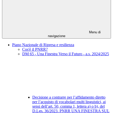
Menu di
navigazione
Piano Nazionale di Ripresa e resilienza
Cos'è il PNRR?
DM 65 - Una Finestra Verso il Futuro - a.s. 2024/2025
Decisione a contrarre per l’affidamento diretto
per l’acquisto di vocabolari multi linguistici, ai
sensi dell’art. 50, comma 1, lettera a) o b), del
D.Lgs. 36/2023. PNRR UNA FINESTRA SUL