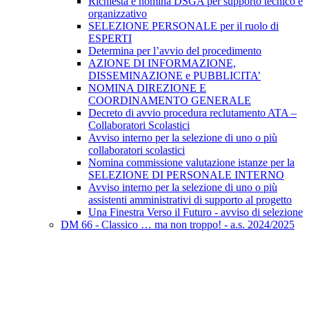
Richiesta e nomina DSGA per supporto tecnico e
organizzativo
SELEZIONE PERSONALE per il ruolo di
ESPERTI
Determina per l’avvio del procedimento
AZIONE DI INFORMAZIONE,
DISSEMINAZIONE e PUBBLICITA’
NOMINA DIREZIONE E
COORDINAMENTO GENERALE
Decreto di avvio procedura reclutamento ATA –
Collaboratori Scolastici
Avviso interno per la selezione di uno o più
collaboratori scolastici
Nomina commissione valutazione istanze per la
SELEZIONE DI PERSONALE INTERNO
Avviso interno per la selezione di uno o più
assistenti amministrativi di supporto al progetto
Una Finestra Verso il Futuro - avviso di selezione
DM 66 - Classico … ma non troppo! - a.s. 2024/2025