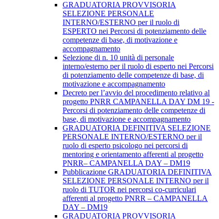
GRADUATORIA PROVVISORIA
SELEZIONE PERSONALE
INTERNO/ESTERNO per il ruolo di
ESPERTO nei Percorsi di potenziamento delle
competenze di base, di motivazione e
accompagnamento
Selezione di n. 10 unità di personale
interno/esterno per il ruolo di esperto nei Percorsi
di potenziamento delle competenze di base, di
motivazione e accompagnamento
Decreto per l’avvio del procedimento relativo al
progetto PNRR CAMPANELLA DAY DM 19 -
Percorsi di potenziamento delle competenze di
base, di motivazione e accompagnamento
GRADUATORIA DEFINITIVA SELEZIONE
PERSONALE INTERNO/ESTERNO per il
ruolo di esperto psicologo nei percorsi di
mentoring e orientamento afferenti al progetto
PNRR– CAMPANELLA DAY – DM19
Pubblicazione GRADUATORIA DEFINITIVA
SELEZIONE PERSONALE INTERNO per il
ruolo di TUTOR nei percorsi co-curriculari
afferenti al progetto PNRR – CAMPANELLA
DAY – DM19
GRADUATORIA PROVVISORIA