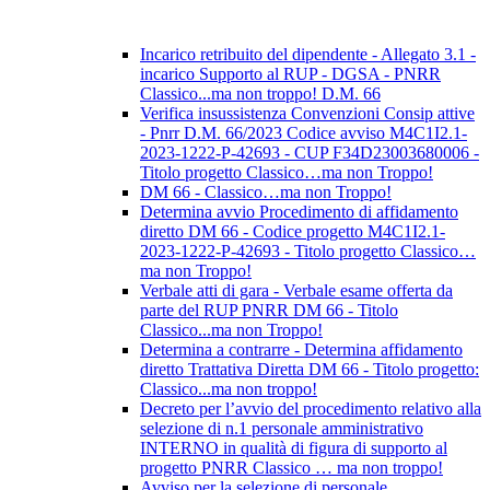
Incarico retribuito del dipendente - Allegato 3.1 -
incarico Supporto al RUP - DGSA - PNRR
Classico...ma non troppo! D.M. 66
Verifica insussistenza Convenzioni Consip attive
- Pnrr D.M. 66/2023 Codice avviso M4C1I2.1-
2023-1222-P-42693 - CUP F34D23003680006 -
Titolo progetto Classico…ma non Troppo!
DM 66 - Classico…ma non Troppo!
Determina avvio Procedimento di affidamento
diretto DM 66 - Codice progetto M4C1I2.1-
2023-1222-P-42693 - Titolo progetto Classico…
ma non Troppo!
Verbale atti di gara - Verbale esame offerta da
parte del RUP PNRR DM 66 - Titolo
Classico...ma non Troppo!
Determina a contrarre - Determina affidamento
diretto Trattativa Diretta DM 66 - Titolo progetto:
Classico...ma non troppo!
Decreto per l’avvio del procedimento relativo alla
selezione di n.1 personale amministrativo
INTERNO in qualità di figura di supporto al
progetto PNRR Classico … ma non troppo!
Avviso per la selezione di personale