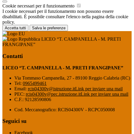
Cookie necessari per il funzionamento
I cookie necessari per il funzionamento non possono essere
disabilitati. È possibile consultare l'elenco nella pagina della cookie
policy.
Accetta tutti
Salva le preferenze
LICEO “T. CAMPANELLA - M. PRETI
FRANGIPANE”
Contatti
LICEO “T. CAMPANELLA - M. PRETI FRANGIPANE”
Via Tommaso Campanella, 27 - 89100 Reggio Calabria (RC)
Tel:
0965499461
Email:
rcis04300v@istruzione.it
Link per inviare una mail
PEC:
rcis04300v@pec.istruzione.it
Link per inviare una mail
C.F.: 92128590806
Cod. Meccanografico: RCIS04300V - RCPC050008
Seguici su
Facebook