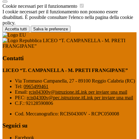
Cookie necessari per il funzionamento
I cookie necessari per il funzionamento non possono essere
disabilitati. È possibile consultare l'elenco nella pagina della cookie
policy.
Accetta tutti
Salva le preferenze
LICEO “T. CAMPANELLA - M. PRETI
FRANGIPANE”
Contatti
LICEO “T. CAMPANELLA - M. PRETI FRANGIPANE”
Via Tommaso Campanella, 27 - 89100 Reggio Calabria (RC)
Tel:
0965499461
Email:
rcis04300v@istruzione.it
Link per inviare una mail
PEC:
rcis04300v@pec.istruzione.it
Link per inviare una mail
C.F.: 92128590806
Cod. Meccanografico: RCIS04300V - RCPC050008
Seguici su
Facebook