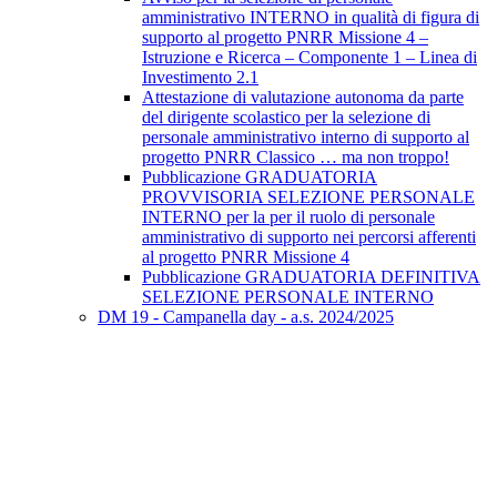
amministrativo INTERNO in qualità di figura di
supporto al progetto PNRR Missione 4 –
Istruzione e Ricerca – Componente 1 – Linea di
Investimento 2.1
Attestazione di valutazione autonoma da parte
del dirigente scolastico per la selezione di
personale amministrativo interno di supporto al
progetto PNRR Classico … ma non troppo!
Pubblicazione GRADUATORIA
PROVVISORIA SELEZIONE PERSONALE
INTERNO per la per il ruolo di personale
amministrativo di supporto nei percorsi afferenti
al progetto PNRR Missione 4
Pubblicazione GRADUATORIA DEFINITIVA
SELEZIONE PERSONALE INTERNO
DM 19 - Campanella day - a.s. 2024/2025