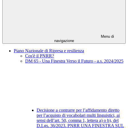
Menu di
navigazione
Piano Nazionale di Ripresa e resilienza
Cos'è il PNRR?
DM 65 - Una Finestra Verso il Futuro - a.s. 2024/2025
Decisione a contrarre per l’affidamento diretto
per l’acquisto di vocabolari multi linguistici, ai
sensi dell’art. 50, comma 1, lettera a) o b), del
D.Lgs. 36/2023. PNRR UNA FINESTRA SUL