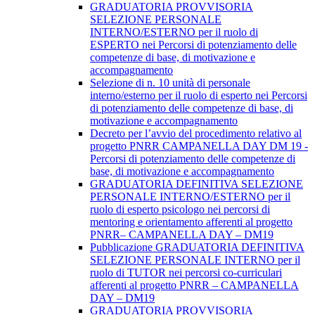
GRADUATORIA PROVVISORIA
SELEZIONE PERSONALE
INTERNO/ESTERNO per il ruolo di
ESPERTO nei Percorsi di potenziamento delle
competenze di base, di motivazione e
accompagnamento
Selezione di n. 10 unità di personale
interno/esterno per il ruolo di esperto nei Percorsi
di potenziamento delle competenze di base, di
motivazione e accompagnamento
Decreto per l’avvio del procedimento relativo al
progetto PNRR CAMPANELLA DAY DM 19 -
Percorsi di potenziamento delle competenze di
base, di motivazione e accompagnamento
GRADUATORIA DEFINITIVA SELEZIONE
PERSONALE INTERNO/ESTERNO per il
ruolo di esperto psicologo nei percorsi di
mentoring e orientamento afferenti al progetto
PNRR– CAMPANELLA DAY – DM19
Pubblicazione GRADUATORIA DEFINITIVA
SELEZIONE PERSONALE INTERNO per il
ruolo di TUTOR nei percorsi co-curriculari
afferenti al progetto PNRR – CAMPANELLA
DAY – DM19
GRADUATORIA PROVVISORIA