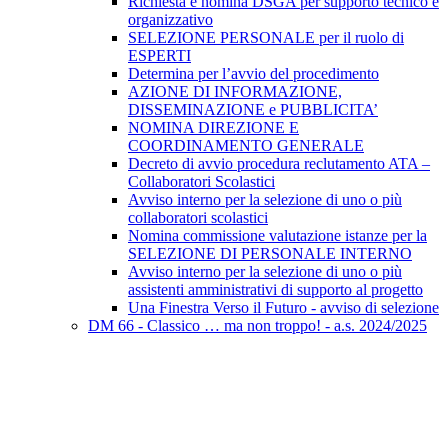
Richiesta e nomina DSGA per supporto tecnico e
organizzativo
SELEZIONE PERSONALE per il ruolo di
ESPERTI
Determina per l’avvio del procedimento
AZIONE DI INFORMAZIONE,
DISSEMINAZIONE e PUBBLICITA’
NOMINA DIREZIONE E
COORDINAMENTO GENERALE
Decreto di avvio procedura reclutamento ATA –
Collaboratori Scolastici
Avviso interno per la selezione di uno o più
collaboratori scolastici
Nomina commissione valutazione istanze per la
SELEZIONE DI PERSONALE INTERNO
Avviso interno per la selezione di uno o più
assistenti amministrativi di supporto al progetto
Una Finestra Verso il Futuro - avviso di selezione
DM 66 - Classico … ma non troppo! - a.s. 2024/2025