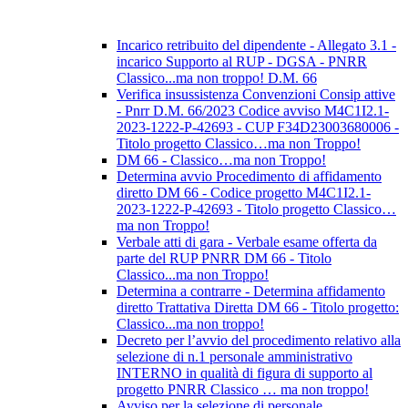
Incarico retribuito del dipendente - Allegato 3.1 -
incarico Supporto al RUP - DGSA - PNRR
Classico...ma non troppo! D.M. 66
Verifica insussistenza Convenzioni Consip attive
- Pnrr D.M. 66/2023 Codice avviso M4C1I2.1-
2023-1222-P-42693 - CUP F34D23003680006 -
Titolo progetto Classico…ma non Troppo!
DM 66 - Classico…ma non Troppo!
Determina avvio Procedimento di affidamento
diretto DM 66 - Codice progetto M4C1I2.1-
2023-1222-P-42693 - Titolo progetto Classico…
ma non Troppo!
Verbale atti di gara - Verbale esame offerta da
parte del RUP PNRR DM 66 - Titolo
Classico...ma non Troppo!
Determina a contrarre - Determina affidamento
diretto Trattativa Diretta DM 66 - Titolo progetto:
Classico...ma non troppo!
Decreto per l’avvio del procedimento relativo alla
selezione di n.1 personale amministrativo
INTERNO in qualità di figura di supporto al
progetto PNRR Classico … ma non troppo!
Avviso per la selezione di personale