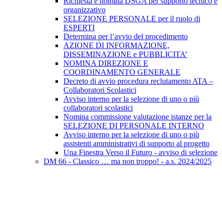
Richiesta e nomina DSGA per supporto tecnico e
organizzativo
SELEZIONE PERSONALE per il ruolo di
ESPERTI
Determina per l’avvio del procedimento
AZIONE DI INFORMAZIONE,
DISSEMINAZIONE e PUBBLICITA’
NOMINA DIREZIONE E
COORDINAMENTO GENERALE
Decreto di avvio procedura reclutamento ATA –
Collaboratori Scolastici
Avviso interno per la selezione di uno o più
collaboratori scolastici
Nomina commissione valutazione istanze per la
SELEZIONE DI PERSONALE INTERNO
Avviso interno per la selezione di uno o più
assistenti amministrativi di supporto al progetto
Una Finestra Verso il Futuro - avviso di selezione
DM 66 - Classico … ma non troppo! - a.s. 2024/2025