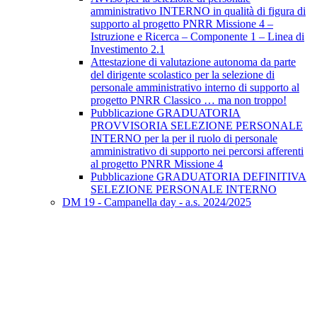
amministrativo INTERNO in qualità di figura di
supporto al progetto PNRR Missione 4 –
Istruzione e Ricerca – Componente 1 – Linea di
Investimento 2.1
Attestazione di valutazione autonoma da parte
del dirigente scolastico per la selezione di
personale amministrativo interno di supporto al
progetto PNRR Classico … ma non troppo!
Pubblicazione GRADUATORIA
PROVVISORIA SELEZIONE PERSONALE
INTERNO per la per il ruolo di personale
amministrativo di supporto nei percorsi afferenti
al progetto PNRR Missione 4
Pubblicazione GRADUATORIA DEFINITIVA
SELEZIONE PERSONALE INTERNO
DM 19 - Campanella day - a.s. 2024/2025