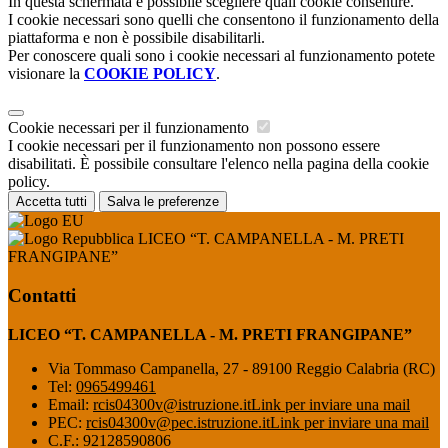
In questa schermata è possibile scegliere quali cookie consentire.
I cookie necessari sono quelli che consentono il funzionamento della
piattaforma e non è possibile disabilitarli.
Per conoscere quali sono i cookie necessari al funzionamento potete
visionare la
COOKIE POLICY
.
Cookie necessari per il funzionamento
I cookie necessari per il funzionamento non possono essere
disabilitati. È possibile consultare l'elenco nella pagina della cookie
policy.
Accetta tutti
Salva le preferenze
LICEO “T. CAMPANELLA - M. PRETI
FRANGIPANE”
Contatti
LICEO “T. CAMPANELLA - M. PRETI FRANGIPANE”
Via Tommaso Campanella, 27 - 89100 Reggio Calabria (RC)
Tel:
0965499461
Email:
rcis04300v@istruzione.it
Link per inviare una mail
PEC:
rcis04300v@pec.istruzione.it
Link per inviare una mail
C.F.: 92128590806