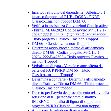
Incarico retribuito del dipendente - Allegato 3.1 -
incarico Supporto al RUP - DGSA - PNRR
Classico...ma non troppo! D.M. 66
Verifica insussistenza Convenzioni Consip attive
- Pnrr D.M. 66/2023 Codice avviso M4C1I2.1-
2023-1222-P-42693 - CUP F34D23003680006 -
Titolo progetto Classico…ma non Troppo!
DM 66 - Classico…ma non Troppo!
Determina avvio Procedimento di affidamento
diretto DM 66 - Codice progetto M4C1I2.1-
2023-1222-P-42693 - Titolo progetto Classico…
ma non Troppo!
Verbale atti di gara - Verbale esame offerta da
parte del RUP PNRR DM 66 - Titolo
Classico...ma non Troppo!
Determina a contrarre - Determina affidamento
diretto Trattativa Diretta DM 66 - Titolo progetto:
Classico...ma non troppo!
Decreto per l’avvio del procedimento relativo alla
selezione di n.1 personale amministrativo
INTERNO in qualità di figura di supporto al
progetto PNRR Classico … ma non troppo!
Avviso per la selezione di personale