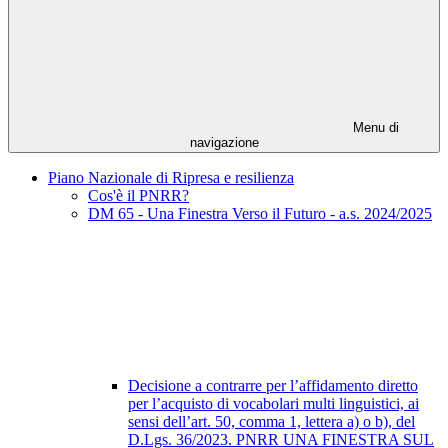
Menu di
navigazione
Piano Nazionale di Ripresa e resilienza
Cos'è il PNRR?
DM 65 - Una Finestra Verso il Futuro - a.s. 2024/2025
Decisione a contrarre per l’affidamento diretto
per l’acquisto di vocabolari multi linguistici, ai
sensi dell’art. 50, comma 1, lettera a) o b), del
D.Lgs. 36/2023. PNRR UNA FINESTRA SUL