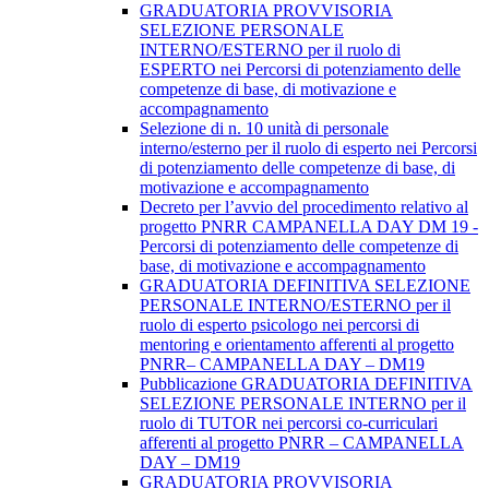
GRADUATORIA PROVVISORIA
SELEZIONE PERSONALE
INTERNO/ESTERNO per il ruolo di
ESPERTO nei Percorsi di potenziamento delle
competenze di base, di motivazione e
accompagnamento
Selezione di n. 10 unità di personale
interno/esterno per il ruolo di esperto nei Percorsi
di potenziamento delle competenze di base, di
motivazione e accompagnamento
Decreto per l’avvio del procedimento relativo al
progetto PNRR CAMPANELLA DAY DM 19 -
Percorsi di potenziamento delle competenze di
base, di motivazione e accompagnamento
GRADUATORIA DEFINITIVA SELEZIONE
PERSONALE INTERNO/ESTERNO per il
ruolo di esperto psicologo nei percorsi di
mentoring e orientamento afferenti al progetto
PNRR– CAMPANELLA DAY – DM19
Pubblicazione GRADUATORIA DEFINITIVA
SELEZIONE PERSONALE INTERNO per il
ruolo di TUTOR nei percorsi co-curriculari
afferenti al progetto PNRR – CAMPANELLA
DAY – DM19
GRADUATORIA PROVVISORIA