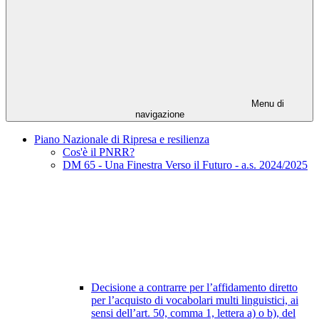
Menu di
navigazione
Piano Nazionale di Ripresa e resilienza
Cos'è il PNRR?
DM 65 - Una Finestra Verso il Futuro - a.s. 2024/2025
Decisione a contrarre per l’affidamento diretto
per l’acquisto di vocabolari multi linguistici, ai
sensi dell’art. 50, comma 1, lettera a) o b), del