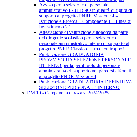
Avviso per la selezione di personale
amministrativo INTERNO in qualità di figura di
supporto al progetto PNRR Missione 4 –
Istruzione e Ricerca – Componente 1 – Linea di
Investimento 2.1
Attestazione di valutazione autonoma da parte
del dirigente scolastico per la selezione di
personale amministrativo interno di supporto al
progetto PNRR Classico … ma non troppo!
Pubblicazione GRADUATORIA
PROVVISORIA SELEZIONE PERSONALE
INTERNO per la per il ruolo di personale
amministrativo di supporto nei percorsi afferenti
al progetto PNRR Missione 4
Pubblicazione GRADUATORIA DEFINITIVA
SELEZIONE PERSONALE INTERNO
DM 19 - Campanella day - a.s. 2024/2025