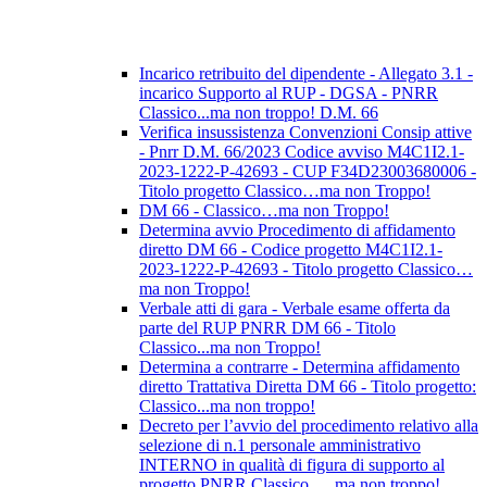
Incarico retribuito del dipendente - Allegato 3.1 -
incarico Supporto al RUP - DGSA - PNRR
Classico...ma non troppo! D.M. 66
Verifica insussistenza Convenzioni Consip attive
- Pnrr D.M. 66/2023 Codice avviso M4C1I2.1-
2023-1222-P-42693 - CUP F34D23003680006 -
Titolo progetto Classico…ma non Troppo!
DM 66 - Classico…ma non Troppo!
Determina avvio Procedimento di affidamento
diretto DM 66 - Codice progetto M4C1I2.1-
2023-1222-P-42693 - Titolo progetto Classico…
ma non Troppo!
Verbale atti di gara - Verbale esame offerta da
parte del RUP PNRR DM 66 - Titolo
Classico...ma non Troppo!
Determina a contrarre - Determina affidamento
diretto Trattativa Diretta DM 66 - Titolo progetto:
Classico...ma non troppo!
Decreto per l’avvio del procedimento relativo alla
selezione di n.1 personale amministrativo
INTERNO in qualità di figura di supporto al
progetto PNRR Classico … ma non troppo!