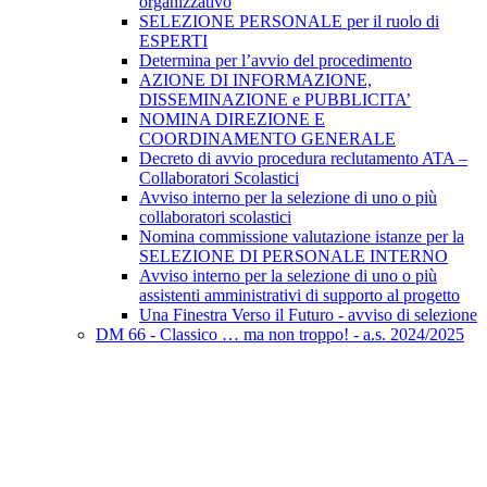
organizzativo
SELEZIONE PERSONALE per il ruolo di
ESPERTI
Determina per l’avvio del procedimento
AZIONE DI INFORMAZIONE,
DISSEMINAZIONE e PUBBLICITA’
NOMINA DIREZIONE E
COORDINAMENTO GENERALE
Decreto di avvio procedura reclutamento ATA –
Collaboratori Scolastici
Avviso interno per la selezione di uno o più
collaboratori scolastici
Nomina commissione valutazione istanze per la
SELEZIONE DI PERSONALE INTERNO
Avviso interno per la selezione di uno o più
assistenti amministrativi di supporto al progetto
Una Finestra Verso il Futuro - avviso di selezione
DM 66 - Classico … ma non troppo! - a.s. 2024/2025