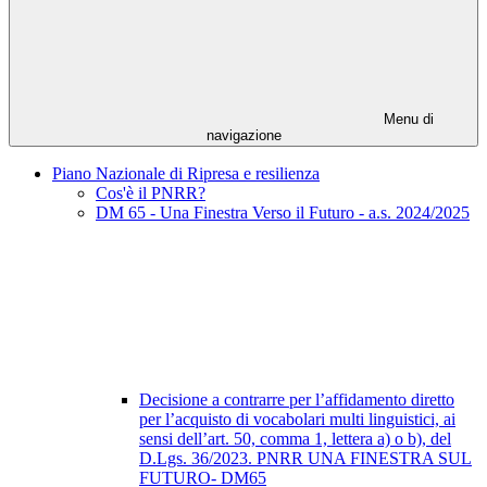
Menu di
navigazione
Piano Nazionale di Ripresa e resilienza
Cos'è il PNRR?
DM 65 - Una Finestra Verso il Futuro - a.s. 2024/2025
Decisione a contrarre per l’affidamento diretto
per l’acquisto di vocabolari multi linguistici, ai
sensi dell’art. 50, comma 1, lettera a) o b), del
D.Lgs. 36/2023. PNRR UNA FINESTRA SUL
FUTURO- DM65