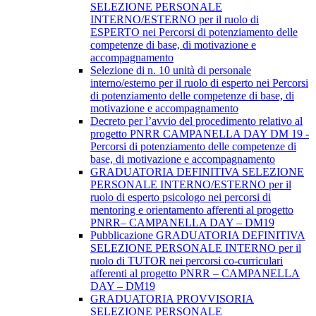
SELEZIONE PERSONALE
INTERNO/ESTERNO per il ruolo di
ESPERTO nei Percorsi di potenziamento delle
competenze di base, di motivazione e
accompagnamento
Selezione di n. 10 unità di personale
interno/esterno per il ruolo di esperto nei Percorsi
di potenziamento delle competenze di base, di
motivazione e accompagnamento
Decreto per l’avvio del procedimento relativo al
progetto PNRR CAMPANELLA DAY DM 19 -
Percorsi di potenziamento delle competenze di
base, di motivazione e accompagnamento
GRADUATORIA DEFINITIVA SELEZIONE
PERSONALE INTERNO/ESTERNO per il
ruolo di esperto psicologo nei percorsi di
mentoring e orientamento afferenti al progetto
PNRR– CAMPANELLA DAY – DM19
Pubblicazione GRADUATORIA DEFINITIVA
SELEZIONE PERSONALE INTERNO per il
ruolo di TUTOR nei percorsi co-curriculari
afferenti al progetto PNRR – CAMPANELLA
DAY – DM19
GRADUATORIA PROVVISORIA
SELEZIONE PERSONALE