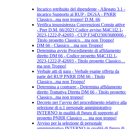
Incarico retribuito del dipendente - Allegato 3.1 -
incarico Supporto al RUP - DGSA - PNRR
Classico...ma non troppo! D.M. 66
Verifica insussistenza Convenzioni Consip attive
- Pnrr D.M. 66/2023 Codice avviso M4C1I2.1-
2023-1222-P-42693 - CUP F34D23003680006 -
Titolo progetto Classico…ma non Troppo!
DM 66 - Classico…ma non Troppo!
Determina avvio Procedimento di affidamento
diretto DM 66 - Codice progetto M4C1I2.1-
2023-1222-P-42693 - Titolo progetto Classico…
ma non Troppo!
Verbale atti di gara - Verbale esame offerta da
parte del RUP PNRR DM 66 - Titolo
Classico...ma non Troppo!
Determina a contrarre - Determina affidamento
diretto Trattativa Diretta DM 66 - Titolo progetto:
Classico...ma non troppo!
Decreto per l’avvio del procedimento relativo alla
selezione di n.1 personale amministrativo
INTERNO in qualità di figura di supporto al
progetto PNRR Classico … ma non troppo!
Avviso per la selezione di personale
amministrativo INTERNO in qualità di figura di