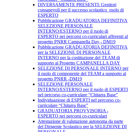
DIVERSAMENTE PRESENTI: Genitori
consapevoli per il successo scolastico_ruolo di
ESPERTO
Pubblicazione GRADUATORIA DEFINITIVA
SELEZIONE PERSONALE
INTERNO/ESTERNO per il ruolo di
ESPERTO nei percorsi co-curriculari afferenti al
progetto PNRR Campanella Day - DM19
Pubblicazione GRADUATORIA DEFINITIVA
per la SELEZIONE DI PERSONALE
INTERNO per la costituzione del TEAM di
supporto al Progetto CAMPANELLA DAY
SELEZIONE DI PERSONALE INTERNO per
il ruolo di componente del TEAM a supporto al
progetto PNRR -DM19
SELEZIONE PERSONALE
INTERNO/ESTERNO per il ruolo di ESPERTI
nel percorso co-curriculare “Chitarra Base”
Individuazione di ESPERTI nel percorso co-
curriculare “Chitarra Base”
GRADUATORIA PROVVISORIA -
ESPERTO nei percorsi co-curriculari
Attestazione di valutazione autonoma da parte
del Dirigente Scolastico per la SELEZIONE DI
PERSONALE