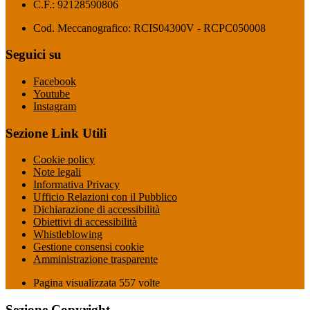
C.F.: 92128590806
Cod. Meccanografico: RCIS04300V - RCPC050008
Seguici su
Facebook
Youtube
Instagram
Sezione Link Utili
Cookie policy
Note legali
Informativa Privacy
Ufficio Relazioni con il Pubblico
Dichiarazione di accessibilità
Obiettivi di accessibilità
Whistleblowing
Gestione consensi cookie
Amministrazione trasparente
Pagina visualizzata
557
volte
Sezione Copyright