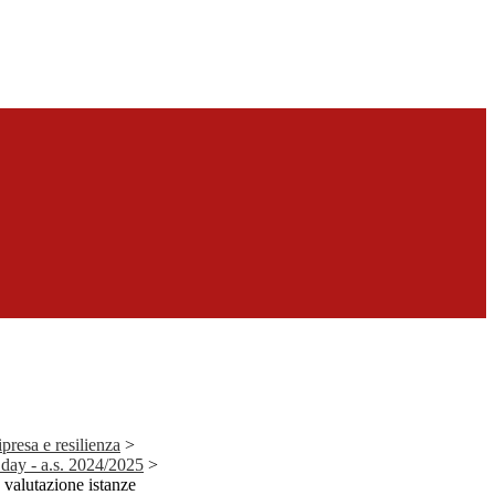
presa e resilienza
>
ay - a.s. 2024/2025
>
alutazione istanze