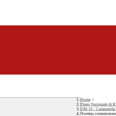
Home
>
Piano Nazionale di Ri
DM 19 - Campanella d
Nomina commissione v