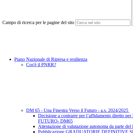
Campo di ricerca per le pagine del sito
Piano Nazionale di Ripresa e resilienza
Cos'è il PNRR?
DM 65 - Una Finestra Verso il Futuro - a.s. 2024/2025
Decisione a contrarre per l’affidamento diretto pe
FUTURO- DM65
Attestazione di valutazione autonoma da parte
Pubblicazione GRADUATORIE DEFINITIVE 