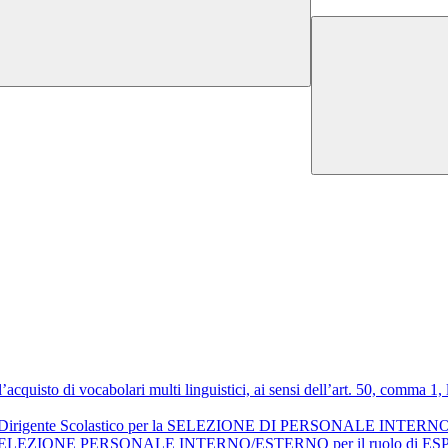
r l’acquisto di vocabolari multi linguistici, ai sensi dell’art. 50, c
 del Dirigente Scolastico per la SELEZIONE DI PERSONALE INTERNO
SELEZIONE PERSONALE INTERNO/ESTERNO per il ruolo di E