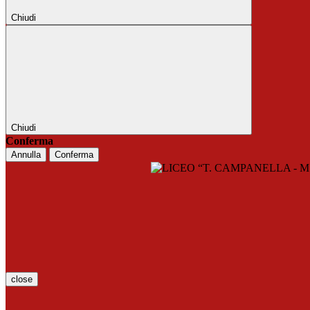
Chiudi
Chiudi
Conferma
Annulla
Conferma
close