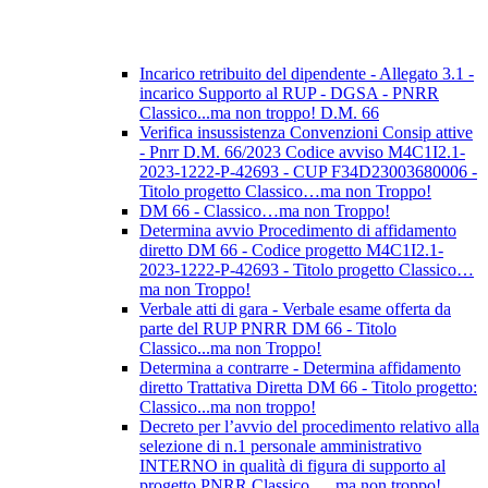
Incarico retribuito del dipendente - Allegato 3.1 -
incarico Supporto al RUP - DGSA - PNRR
Classico...ma non troppo! D.M. 66
Verifica insussistenza Convenzioni Consip attive
- Pnrr D.M. 66/2023 Codice avviso M4C1I2.1-
2023-1222-P-42693 - CUP F34D23003680006 -
Titolo progetto Classico…ma non Troppo!
DM 66 - Classico…ma non Troppo!
Determina avvio Procedimento di affidamento
diretto DM 66 - Codice progetto M4C1I2.1-
2023-1222-P-42693 - Titolo progetto Classico…
ma non Troppo!
Verbale atti di gara - Verbale esame offerta da
parte del RUP PNRR DM 66 - Titolo
Classico...ma non Troppo!
Determina a contrarre - Determina affidamento
diretto Trattativa Diretta DM 66 - Titolo progetto:
Classico...ma non troppo!
Decreto per l’avvio del procedimento relativo alla
selezione di n.1 personale amministrativo
INTERNO in qualità di figura di supporto al
progetto PNRR Classico … ma non troppo!