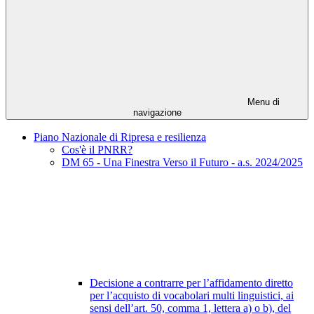
Menu di
navigazione
Piano Nazionale di Ripresa e resilienza
Cos'è il PNRR?
DM 65 - Una Finestra Verso il Futuro - a.s. 2024/2025
Decisione a contrarre per l’affidamento diretto
per l’acquisto di vocabolari multi linguistici, ai
sensi dell’art. 50, comma 1, lettera a) o b), del